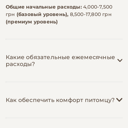
Общие начальные расходы:
4,000-7,500
грн
(базовый уровень),
8,500-17,800 грн
(премиум уровень)
Какие обязательные ежемесячные
расходы?
Корм:
800-1,800 грн/мес
Как обеспечить комфорт питомцу?
Йоркширские терьеры весом 2-3 кг
нуждаются в 60-100г корма в день.
Специализированный корм для мелких
пород премиум-класса стоит 500-900
Лакомства:
150-300 грн/мес