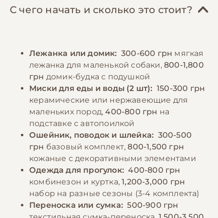
соленой пищи. Особое внимание следует
поддержания правильной формы стрижки
С чего начать и сколько это стоит?
уделять размеру кусочков пищи, они
и ухода за шерстью. Йорки нуждаются в
должны быть достаточно мелкими.
ежедневных прогулках, но из-за их
Необходимо всегда обеспечивать доступ к
маленького размера достаточно 20-30
Лежанка или домик:
300-600 грн
мягкая
свежей воде. Следует избегать кормления
минут два раза в день. В холодное время
лежанка для маленькой собаки,
800-1,800
со стола и давать лакомства в умеренных
года необходимо использовать
грн
домик-будка с подушкой
количествах, так как йорки склонны к
специальную одежду, так как эти собаки
Миски для еды и воды (2 шт):
150-300 грн
ожирению. Важно следить за тем, чтобы
чувствительны к холоду.
керамические или нержавеющие для
рацион содержал достаточное количество
маленьких пород,
400-800 грн
на
белка для поддержания здоровья шерсти.
подставке с автопоилкой
−10% на зоотовары
🎁
По промокоду E-PET
Ошейник, поводок и шлейка:
300-500
грн
базовый комплект,
800-1,500 грн
−10% на зоотовары
🎁
По промокоду E-PET
кожаные с декоративными элементами
Одежда для прогулок:
400-800 грн
комбинезон и куртка,
1,200-3,000 грн
набор на разные сезоны (3-4 комплекта)
Переноска или сумка:
500-900 грн
текстильная сумка-переноска,
1,500-3,500