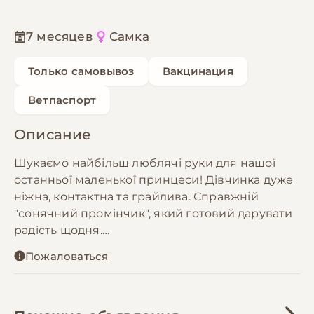
7 месяцев
Самка
Только самовывоз
Вакцинация
Ветпаспорт
Описание
Шукаємо найбільш люблячі руки для нашої
останньої маленької принцеси! Дівчинка дуже
ніжна, контактна та грайлива. Справжній
"сонячний промінчик", який готовий дарувати
радість щодня.
​Про малечу:
Пожаловаться
​Дата народження: 29.11.2025.
​Стан здоров’я: Повністю здорова, активна, має
чудовий апетит.