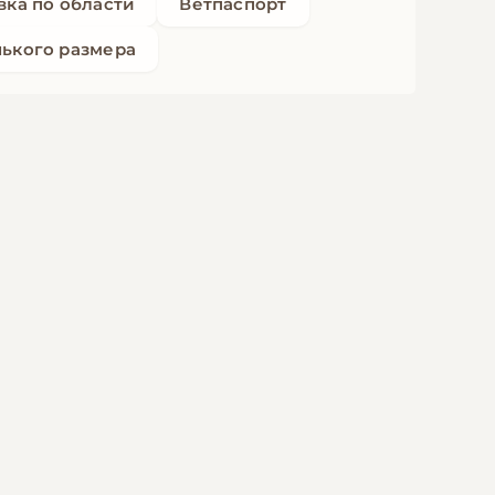
вка по области
Ветпаспорт
ького размера