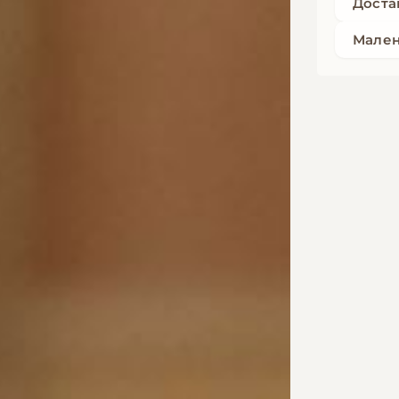
Доста
Мален