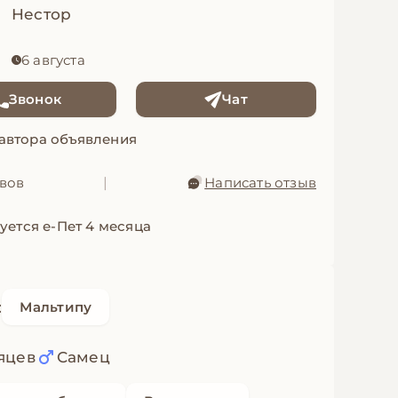
Нестор
6 августа
Звонок
Чат
 автора объявления
ывов
|
Написать отзыв
уется е-Пет 4 месяца
:
Мальтипу
яцев
Самец