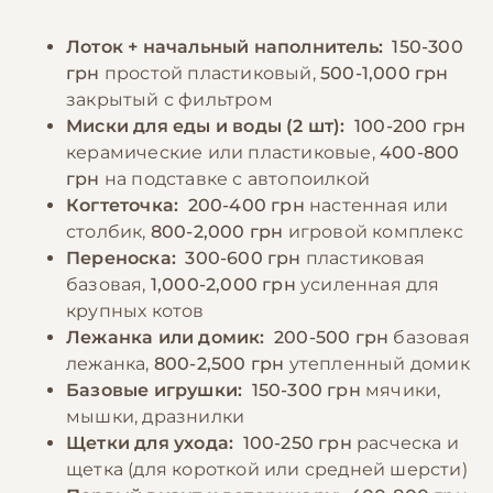
является обеспечение достаточной
неделю) и небольшим количеством
физической активности – регулярные игры
Лоток + начальный наполнитель:
150-300
овощей. Важно не перекармливать питомца
помогают поддерживать кошку в хорошей
грн
простой пластиковый,
500-1,000 грн
и следить за его весом. Кормление
форме и предотвращают появление
закрытый с фильтром
взрослой кошки рекомендуется
поведенческих проблем.
Миски для еды и воды (2 шт):
100-200 грн
осуществлять 2-3 раза в день,
керамические или пластиковые,
400-800
придерживаясь установленного графика.
грн
на подставке с автопоилкой
−10% на зоотовары
🎁
Обязательно обеспечение постоянного
По промокоду E-PET
Когтеточка:
200-400 грн
настенная или
доступа к свежей чистой воде, которую
столбик,
800-2,000 грн
игровой комплекс
следует менять не реже двух раз в день.
Переноска:
300-600 грн
пластиковая
базовая,
1,000-2,000 грн
усиленная для
крупных котов
−10% на зоотовары
🎁
Лежанка или домик:
200-500 грн
базовая
По промокоду E-PET
лежанка,
800-2,500 грн
утепленный домик
Базовые игрушки:
150-300 грн
мячики,
мышки, дразнилки
Щетки для ухода:
100-250 грн
расческа и
щетка (для короткой или средней шерсти)