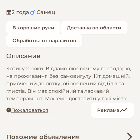
2 года
Самец
В хорошие руки
Доставка по области
Обработка от паразитов
Описание
Котику 2 роки. Віддамо люблячому господарю,
на проживання без самовигулу. Кіт домашній,
привчений до лотку, оброблений від бліх та
глистів. Він має спокійний та ласкавий
темперамент. Можемо доставити у такі міста:
Львів, Івано-Франківськ, Ужгород, Мукачево.
Пожаловаться
Реклама
Якщо не відповідатиму на повідомлення,
дзвоніть
Похожие объявления