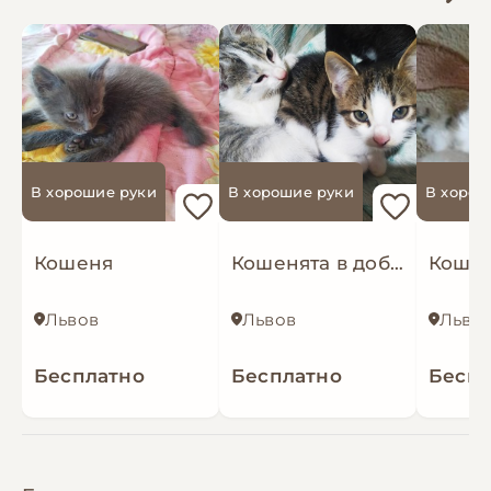
В хорошие руки
В хорошие руки
В хорош
Кошеня
Кошенята в добрі руки+подаруночок
Львов
Львов
Льво
Бесплатно
Бесплатно
Беспл