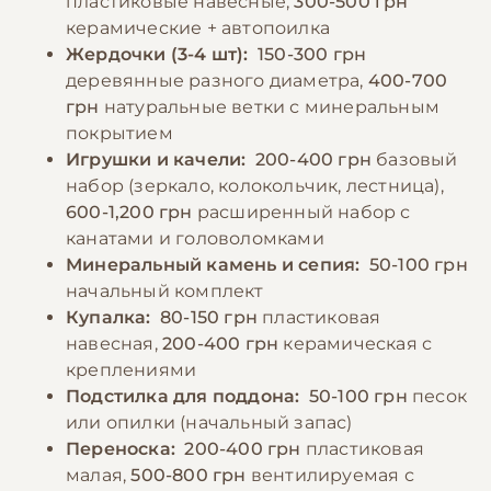
пластиковые навесные,
300-500 грн
период линьки или размножения можно
керамические + автопоилка
добавлять в рацион вареное яйцо или
Жердочки (3-4 шт):
150-300 грн
−10% на зоотовары
🎁
специальные витаминные добавки.
По промокоду E-PET
деревянные разного диаметра,
400-700
грн
натуральные ветки с минеральным
покрытием
−10% на зоотовары
🎁
Игрушки и качели:
200-400 грн
базовый
По промокоду E-PET
набор (зеркало, колокольчик, лестница),
600-1,200 грн
расширенный набор с
канатами и головоломками
Минеральный камень и сепия:
50-100 грн
начальный комплект
Купалка:
80-150 грн
пластиковая
навесная,
200-400 грн
керамическая с
креплениями
Подстилка для поддона:
50-100 грн
песок
или опилки (начальный запас)
Переноска:
200-400 грн
пластиковая
малая,
500-800 грн
вентилируемая с