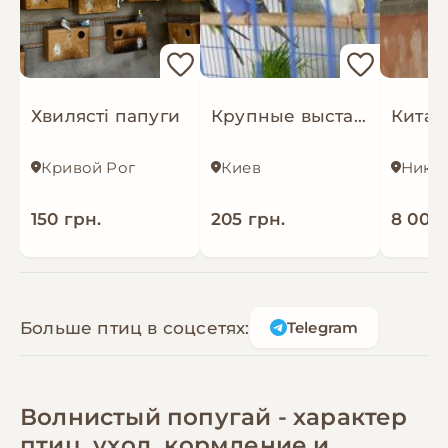
Хвилясті папуги
Крупные выставочные попуги, клетки, корма
Кривой Рог
Киев
150 грн.
205 грн.
8 000 
Больше птиц в соцсетях:
Telegram
Волнистый попугай - характер
птиц, уход, кормление и