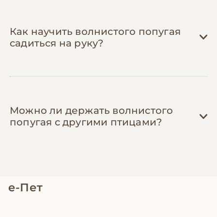
смесей (экономия до 40%), промокодами
на товары и контактами недорогих
орнитологов. Опытные владельцы
Как научить волнистого попугая
подскажут, на чем можно сэкономить без
садиться на руку?
вреда для птицы.
Можно ли держать волнистого
попугая с другими птицами?
е-Пет