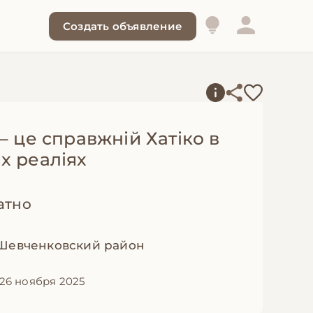
Создать объявление
– це справжній Хатіко в
х реаліях
атно
 Шевченковский район
26 ноября 2025