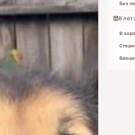
Без п
8 лет
В хор
Стери
Вакци