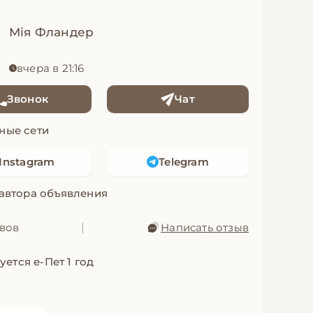
Мія Фландер
вчера в 21:16
Звонок
Чат
ные сети
Instagram
Telegram
 автора объявления
ывов
|
Написать отзыв
уется е-Пет 1 год