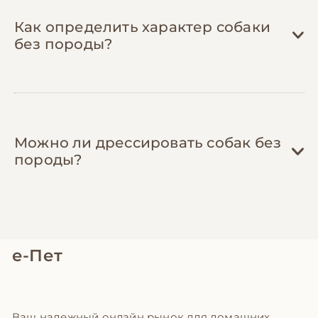
веса снижает нагрузку на суставы, а
своевременная обработка от паразитов
Как определить характер собаки
защищает от опасных заболеваний.
без породы?
Можно ли дрессировать собак без
породы?
е-Пет
Ваш надежный онлайн рынок для домашних