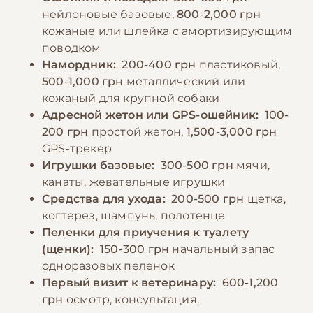
нейлоновые базовые,
800-2,000 грн
−10% на зоотовары
🎁
кожаные или шлейка с амортизирующим
По промокоду E-PET
поводком
Намордник:
200-400 грн
пластиковый,
500-1,000 грн
металлический или
кожаный для крупной собаки
Адресной жетон или GPS-ошейник:
100-
200 грн
простой жетон,
1,500-3,000 грн
GPS-трекер
Игрушки базовые:
300-500 грн
мячи,
канаты, жевательные игрушки
Средства для ухода:
200-500 грн
щетка,
когтерез, шампунь, полотенце
Пеленки для приучения к туалету
(щенки):
150-300 грн
начальный запас
одноразовых пеленок
Первый визит к ветеринару:
600-1,200
грн
осмотр, консультация,