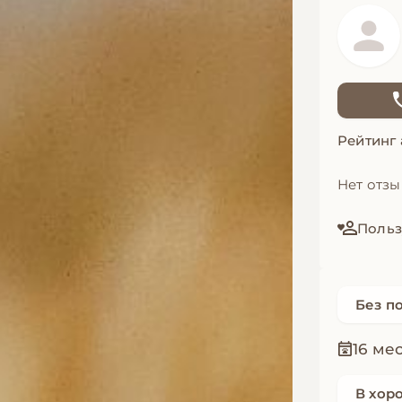
Рейтинг
Нет отз
Польз
Без п
16 ме
В хор