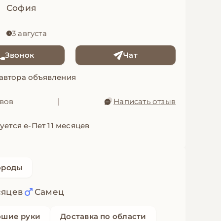
София
3 августа
Звонок
Чат
 автора объявления
ывов
|
Написать отзыв
уется е-Пет 11 месяцев
ороды
сяцев
Самец
ошие руки
Доставка по области