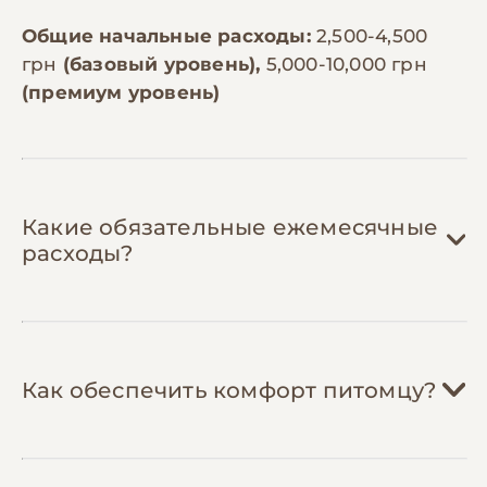
Общие начальные расходы:
2,500-4,500
грн
(базовый уровень),
5,000-10,000 грн
(премиум уровень)
Какие обязательные ежемесячные
расходы?
Корм:
800-1,800 грн/мес
Как обеспечить комфорт питомцу?
Беспородные коты среднего размера
(3-5 кг) нуждаются в 150-250г корма в
день. Бюджетный корм стоит 250-400
грн за 5кг, корм премиум-класса — 500-