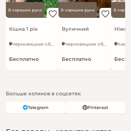
В хорошие руки
В хорошие руки
В хорош
Кішка 1 рік
Вуличний
Черновицкая область
Черновицкая область
Киев
Бесплатно
Бесплатно
Беспл
Больше котиков в соцсетях:
Telegram
Pinterest