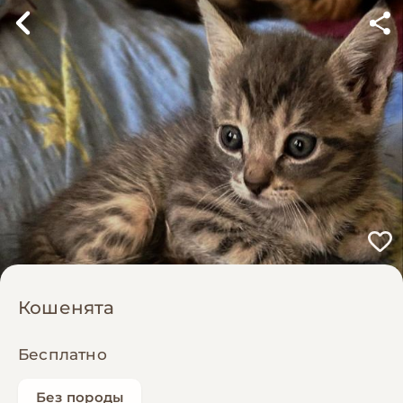
Кошенята
Бесплатно
Без породы