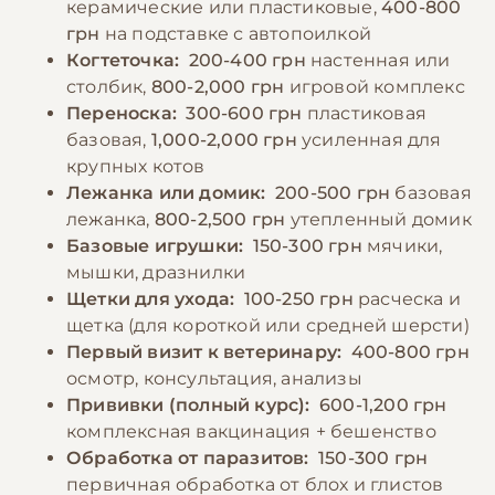
керамические или пластиковые,
400-800
придерживаясь установленного графика.
грн
на подставке с автопоилкой
−10% на зоотовары
🎁
Обязательно обеспечение постоянного
По промокоду E-PET
Когтеточка:
200-400 грн
настенная или
доступа к свежей чистой воде, которую
столбик,
800-2,000 грн
игровой комплекс
следует менять не реже двух раз в день.
Переноска:
300-600 грн
пластиковая
базовая,
1,000-2,000 грн
усиленная для
крупных котов
−10% на зоотовары
🎁
Лежанка или домик:
200-500 грн
базовая
По промокоду E-PET
лежанка,
800-2,500 грн
утепленный домик
Базовые игрушки:
150-300 грн
мячики,
мышки, дразнилки
Щетки для ухода:
100-250 грн
расческа и
щетка (для короткой или средней шерсти)
Первый визит к ветеринару:
400-800 грн
осмотр, консультация, анализы
Прививки (полный курс):
600-1,200 грн
комплексная вакцинация + бешенство
Обработка от паразитов:
150-300 грн
первичная обработка от блох и глистов