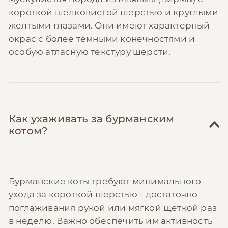
гривен на лечении диабета и проблем с
короткой шелковистой шерстью и круглыми
суставами.
желтыми глазами. Они имеют характерный
Присоединяйтесь к сообществам
владельцев бурм
— в Facebook и Telegram
окрас с более темными конечностями и
есть активные группы, где делятся
особую атласную текстуру шерсти.
промокодами, находят ветеринаров с
адекватными ценами и обмениваются
игрушками и аксессуарами, из которых
питомцы выросли.
Как ухаживать за бурманским
котом?
Бурманские коты требуют минимального
ухода за короткой шерстью - достаточно
поглаживания рукой или мягкой щеткой раз
в неделю. Важно обеспечить им активность