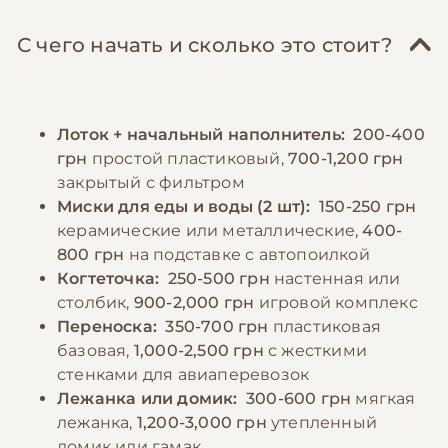
включать нежирное мясо (курица, индейка,
Важно обеспечить достаточное количество
кролик), субпродукты, морскую рыбу (1-2
игрушек и когтеточек, так как эта порода
С чего начать и сколько это стоит?
раза в неделю), вареные яйца и небольшое
активна и любит играть. Рекомендуется
количество овощей. Важно соблюдать
создать различные уровни для лазания и
режим кормления, разделяя суточную норму
отдыха, используя кошачьи деревья и полки.
Лоток + начальный наполнитель:
200-400
на 3-4 небольших порции. Бурманские
Бурманские кошки плохо переносят
грн
простой пластиковый,
700-1,200 грн
кошки склонны к перееданию, поэтому
одиночество, поэтому необходимо уделять
закрытый с фильтром
необходимо контролировать размер
им достаточно внимания и времени для
Миски для еды и воды (2 шт):
150-250 грн
порций во избежание ожирения. Свежая
общения.
керамические или металлические,
400-
вода должна быть доступна постоянно,
800 грн
на подставке с автопоилкой
предпочтительно в нескольких местах
Когтеточка:
250-500 грн
настенная или
−10% на зоотовары
🎁
квартиры. Важно избегать резких смен
По промокоду E-PET
столбик,
900-2,000 грн
игровой комплекс
рациона и исключить из меню продукты,
Переноска:
350-700 грн
пластиковая
содержащие искусственные красители и
базовая,
1,000-2,500 грн
с жесткими
консерванты.
стенками для авиаперевозок
Лежанка или домик:
300-600 грн
мягкая
лежанка,
1,200-3,000 грн
утепленный
−10% на зоотовары
🎁
домик или гамак