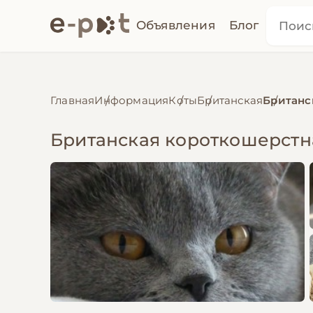
Объявления
Блог
Главная
Информация
Коты
Британская
Британс
Британская короткошерстна