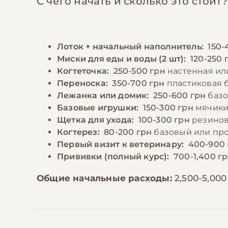
С чего начать и сколько это стоит?
Лоток + начальный наполнитель:
150-
Миски для еды и воды (2 шт):
120-250 
Когтеточка:
250-500 грн
настенная ил
Переноска:
350-700 грн
пластиковая 
Лежанка или домик:
250-600 грн
базо
Базовые игрушки:
150-300 грн
мячики
Щетка для ухода:
100-300 грн
резинов
Когтерез:
80-200 грн
базовый или пр
Первый визит к ветеринару:
400-900 
Прививки (полный курс):
700-1,400 г
Общие начальные расходы:
2,500-5,000