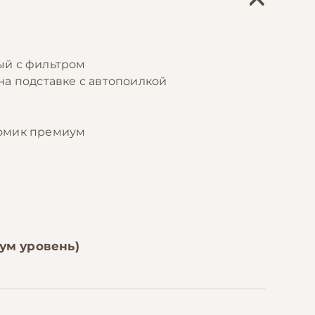
ый с фильтром
на подставке с автопоилкой
домик премиум
ум уровень)