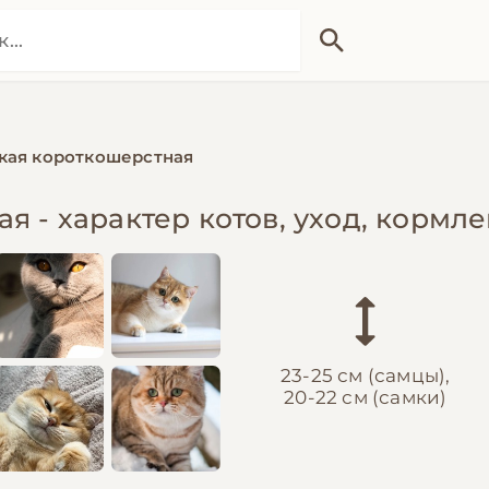
кая короткошерстная
я - характер котов, уход, кормл
23-25 см (самцы),
20-22 см (самки)