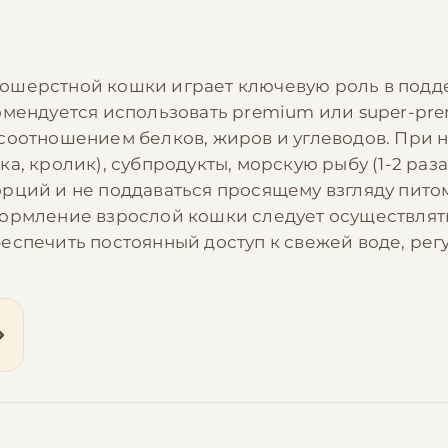
ошерстной кошки играет ключевую роль в подд
комендуется использовать premium или super-pr
 соотношением белков, жиров и углеводов. При
а, кролик), субпродукты, морскую рыбу (1-2 раза
рций и не поддаваться просящему взгляду пито
ормление взрослой кошки следует осуществлять
еспечить постоянный доступ к свежей воде, рег