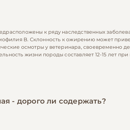
драсположены к ряду наследственных заболева
мофилия B. Склонность к ожирению может привес
ческие осмотры у ветеринара, своевременно де
ьность жизни породы составляет 12-15 лет при
ая - дорого ли содержать?