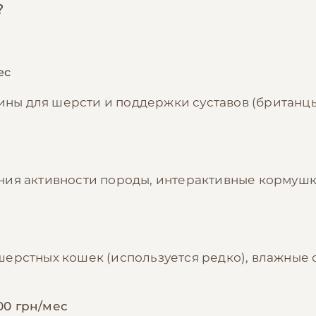
?
ес
мины для шерсти и поддержки суставов (британц
ния активности породы, интерактивные кормуш
рстных кошек (используется редко), влажные са
00 грн/мес