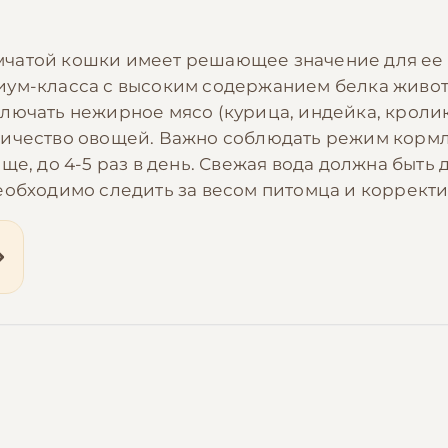
чатой кошки имеет решающее значение для ее з
иум-класса с высоким содержанием белка живо
ючать нежирное мясо (курица, индейка, кролик),
ичество овощей. Важно соблюдать режим кормле
ще, до 4-5 раз в день. Свежая вода должна быть 
еобходимо следить за весом питомца и коррект