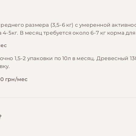
днего размера (3,5-6 кг) с умеренной активност
а 4-5кг. В месяц требуется около 6-7 кг корма д
мес
чно 1,5-2 упаковки по 10л в месяц. Древесный 13
вку.
00 грн/мес
?