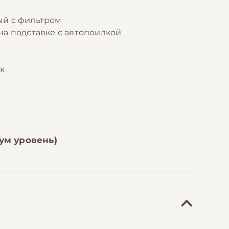
й с фильтром
на подставке с автопоилкой
й
к
ум уровень)