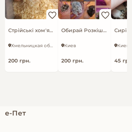
Стрійські хом'ячки
Обирай Розкішного Хома по відео
Хмельницкая область
Киев
Киев
200 грн.
200 грн.
45 грн
е-Пет