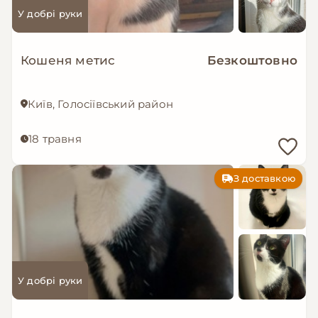
У добрі руки
Кошеня метис
Безкоштовно
Київ, Голосіївський район
18 травня
З доставкою
У добрі руки