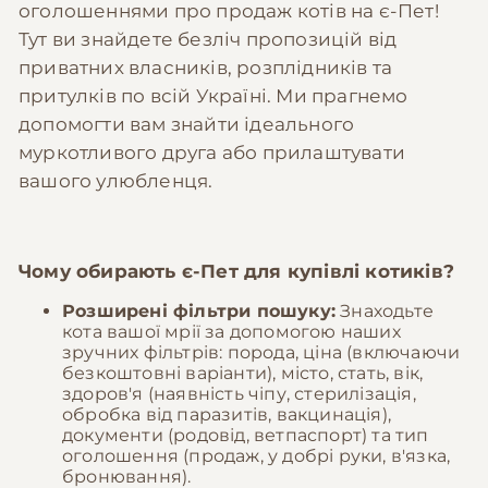
оголошеннями про продаж котів на є-Пет!
Тут ви знайдете безліч пропозицій від
приватних власників, розплідників та
притулків по всій Україні. Ми прагнемо
допомогти вам знайти ідеального
муркотливого друга або прилаштувати
вашого улюбленця.
Чому обирають
є-Пет
для купівлі котиків?
Розширені фільтри пошуку:
Знаходьте
кота вашої мрії за допомогою наших
зручних фільтрів: порода, ціна (включаючи
безкоштовні варіанти), місто, стать, вік,
здоров'я (наявність чіпу, стерилізація,
обробка від паразитів, вакцинація),
документи (родовід, ветпаспорт) та тип
оголошення (продаж, у добрі руки, в'язка,
бронювання).