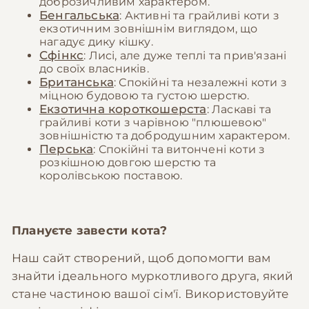
доброзичливим характером.
Бенгальська
: Активні та грайливі коти з
екзотичним зовнішнім виглядом, що
нагадує дику кішку.
Сфінкс
: Лисі, але дуже теплі та прив'язані
до своїх власників.
Британська
: Спокійні та незалежні коти з
міцною будовою та густою шерстю.
Екзотична короткошерста
: Ласкаві та
грайливі коти з чарівною "плюшевою"
зовнішністю та добродушним характером.
Перська
: Спокійні та витончені коти з
розкішною довгою шерстю та
королівською поставою.
Плануєте завести кота?
Наш сайт створений, щоб допомогти вам
знайти ідеального муркотливого друга, який
стане частиною вашої сім'ї. Використовуйте