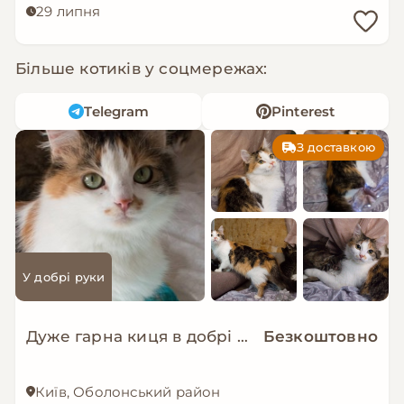
29 липня
Більше котиків у соцмережах:
Telegram
Pinterest
З доставкою
У добрі руки
Дуже гарна киця в добрі руки!
Безкоштовно
Київ, Оболонський район