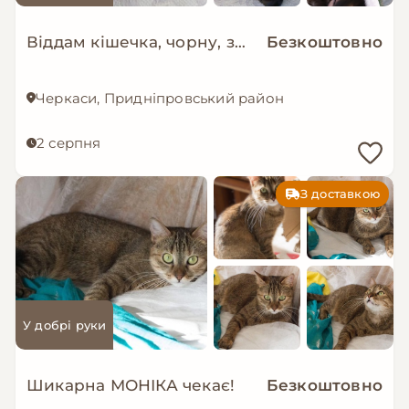
Віддам кішечка, чорну, зеленооку
Безкоштовно
Черкаси, Придніпровський район
2 серпня
З доставкою
У добрі руки
Шикарна МОНІКА чекає!
Безкоштовно