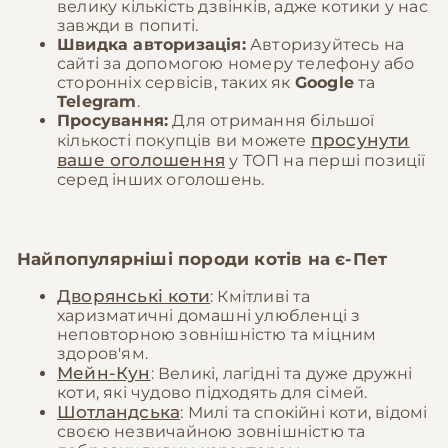
велику кількість дзвінків, адже котики у нас
завжди в попиті.
Швидка авторизація:
Авторизуйтесь на
сайті за допомогою номеру телефону або
сторонніх сервісів, таких як
Google
та
Telegram
.
Просування:
Для отримання більшої
просунути
кількості покупців ви можете
ваше оголошення
у ТОП на перші позиції
серед інших оголошень.
Найпопулярніші породи котів на
є-Пет
Дворянські коти
: Кмітливі та
харизматичні домашні улюбленці з
неповторною зовнішністю та міцним
здоров'ям.
Мейн-Кун
: Великі, лагідні та дуже дружні
коти, які чудово підходять для сімей.
Шотландська
: Милі та спокійні коти, відомі
своєю незвичайною зовнішністю та