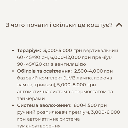
кальцієвою добавкою та вітамінами.
правильне освітлення, включаючи УФ-
Дорослих особин годують 3-4 рази на
лампи (5-10% UVB), які необхідно замінювати
тиждень, молодих - щодня. Важливо
кожні 6 місяців. Тераріум повинен бути
забезпечити комахам правильний раціон
обладнаний численними гілками різного
З чого почати і скільки це коштує?
(гатфідинг) перед тим, як давати їх
діаметру та живими рослинами для
хамелеону, використовуючи поживні овочі
створення природного середовища.
та фрукти. Дорослому хамелеону за один
Необхідно регулярно проводити
Тераріум:
3,000-5,000 грн
вертикальний
прийом їжі дають 5-7 комах. Необхідно
прибирання тераріуму та дезінфекцію всіх
60×45×90 см,
6,000-12,000 грн
преміум
постійно забезпечувати доступ до чистої
поверхонь. Важливо спостерігати за
90×45×120 см з вентиляцією
води, яку хамелеони п'ють у вигляді
поведінкою та станом шкіри хамелеона,
Обігрів та освітлення:
2,500-4,000 грн
крапель. Для цього використовують
звертаючи увагу на процес линьки.
базовий комплект (UVB лампа, греюча
спеціальні системи крапельного поливу
лампа, тримачі),
5,000-8,000 грн
або регулярно розпилюють воду на листя
автоматична система з термостатом та
−10% на зоотовари
🎁
рослин.
За промокодом E-PET
таймерами
Система зволоження:
800-1,500 грн
ручний розпилювач преміум,
3,000-6,000
−10% на зоотовари
🎁
грн
автоматична система
За промокодом E-PET
туманоутворення