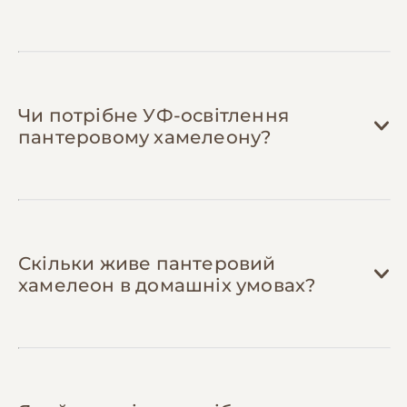
грн.
Заморожуйте кормових комах порціями
— якщо знайшли вигідну ціну, купіть
більше та заморозьте. Цвіркуни та таргани
зберігаються до 6 місяців у морозилці,
Чи потрібне УФ-освітлення
можна заощадити 30-40% при оптових
пантеровому хамелеону?
закупівлях.
Скільки живе пантеровий
хамелеон в домашніх умовах?