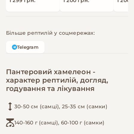
1 299 грн.
1 200 грн.
1 200 
Більше рептилій у соцмережах:
Telegram
Пантеровий хамелеон -
характер рептилій, догляд,
годування та лікування
30-50 см (самці), 25-35 см (самки)
140-160 г (самці), 60-100 г (самки)