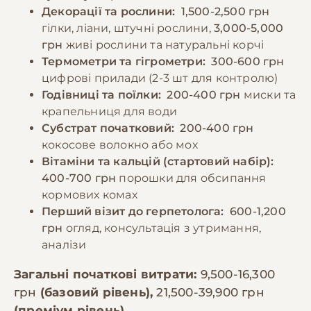
Декорації та рослини:
1,500-2,500 грн
гілки, ліани, штучні рослини,
3,000-5,000
грн
живі рослини та натуральні корчі
Термометри та гігрометри:
300-600 грн
цифрові прилади (2-3 шт для контролю)
Годівниці та поїлки:
200-400 грн
миски та
крапельниця для води
Субстрат початковий:
200-400 грн
кокосове волокно або мох
Вітаміни та кальцій (стартовий набір):
400-700 грн
порошки для обсипання
кормових комах
Перший візит до герпетолога:
600-1,200
грн
огляд, консультація з утримання,
аналізи
Загальні початкові витрати:
9,500-16,300
грн
(базовий рівень),
21,500-39,900 грн
(преміум рівень)