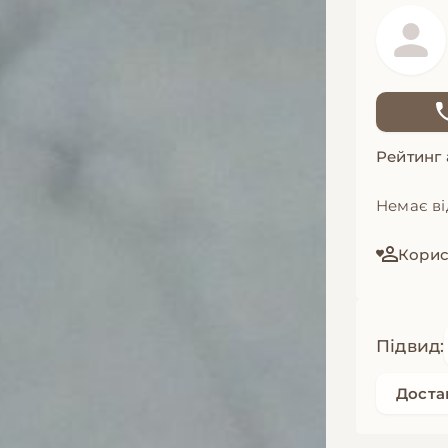
Рейтинг
Немає ві
Корист
Підвид:
Доста