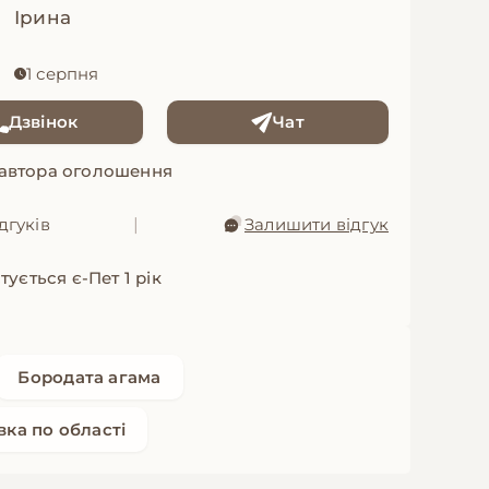
Ірина
1 серпня
Дзвінок
Чат
 автора оголошення
дгуків
|
Залишити відгук
ується є-Пет 1 рік
Бородата агама
вка по області