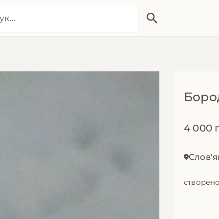
Боро
4 000 
Слов'я
створено