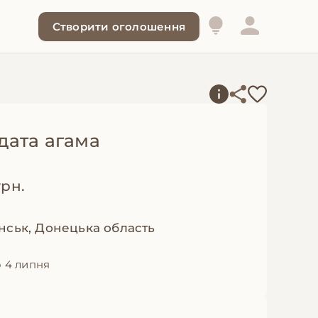
Створити оголошення
дата агама
грн.
нськ, Донецька область
 4 липня