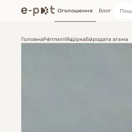
Оголошення
Блог
Головна
Рептилії
Ящірка
Бородата агама