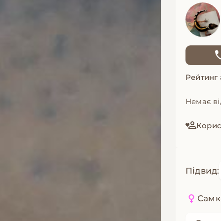
Рейтинг
Немає ві
Корис
Підвид:
Самк