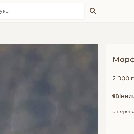
Морф
2 000 
Вінниц
створено