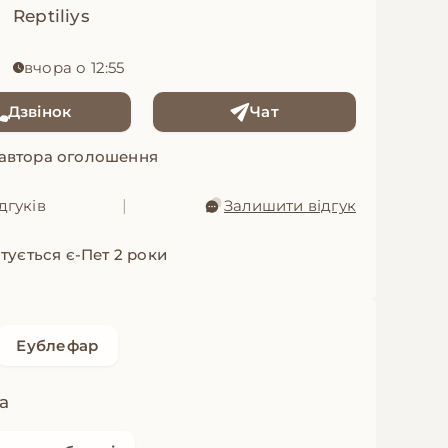
Reptiliys
вчора о 12:55
Дзвінок
Чат
 автора оголошення
дгуків
|
Залишити відгук
тується є-Пет 2 роки
Еублефар
а