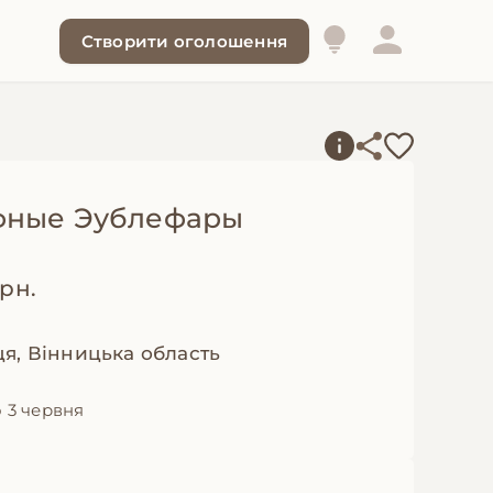
Створити оголошення
ные Эублефары
грн.
я, Вінницька область
 3 червня