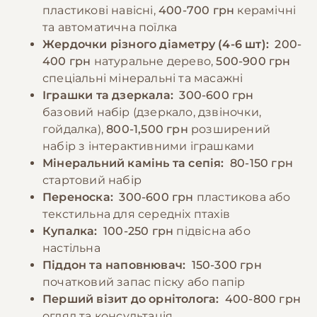
папуг: авокадо, шоколад, кофеїн, алкоголь,
За промокодом E-PET
пластикові навісні,
400-700 грн
керамічні
солоні та жирні продукти.
та автоматична поїлка
Жердочки різного діаметру (4-6 шт):
200-
400 грн
натуральне дерево,
500-900 грн
−10% на зоотовари
🎁
За промокодом E-PET
спеціальні мінеральні та масажні
Іграшки та дзеркала:
300-600 грн
базовий набір (дзеркало, дзвіночки,
гойдалка),
800-1,500 грн
розширений
набір з інтерактивними іграшками
Мінеральний камінь та сепія:
80-150 грн
стартовий набір
Переноска:
300-600 грн
пластикова або
текстильна для середніх птахів
Купалка:
100-250 грн
підвісна або
настільна
Піддон та наповнювач:
150-300 грн
початковий запас піску або папір
Перший візит до орнітолога:
400-800 грн
огляд та консультація