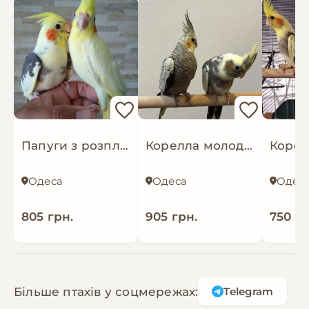
Папуги з розплідника Корелла ручні, папуги, що говорять
Корелла молоді та ручні папуги пташенятка, клітки у наявності
Одеса
Одеса
Одес
805 грн.
905 грн.
750 гр
Більше птахів у соцмережах:
Telegram