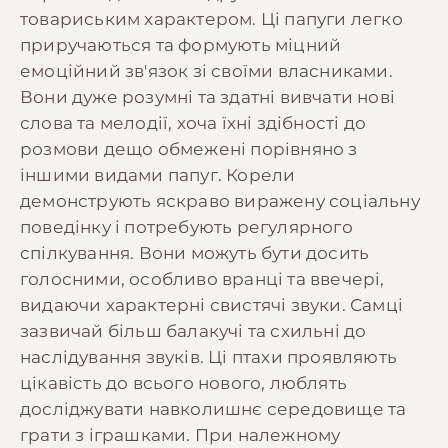
товариським характером. Ці папуги легко
приручаються та формують міцний
емоційний зв'язок зі своїми власниками.
Вони дуже розумні та здатні вивчати нові
слова та мелодії, хоча їхні здібності до
розмови дещо обмежені порівняно з
іншими видами папуг. Корели
демонструють яскраво виражену соціальну
поведінку і потребують регулярного
спілкування. Вони можуть бути досить
голосними, особливо вранці та ввечері,
видаючи характерні свистячі звуки. Самці
зазвичай більш балакучі та схильні до
наслідування звуків. Ці птахи проявляють
цікавість до всього нового, люблять
досліджувати навколишнє середовище та
грати з іграшками. При належному