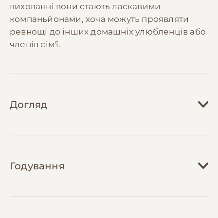
вихованні вони стають ласкавими
компаньйонами, хоча можуть проявляти
ревнощі до інших домашніх улюбленців або
членів сім'ї.
Догляд
Догляд за корелами вимагає створення
відповідних умов утримання. Клітка повинна
Годування
бути достатньо просторою (мінімум
60х60х60 см) з декількома жердинками
різного діаметру для зручного пересування
Харчування корел повинно бути
птаха. Необхідно регулярно проводити