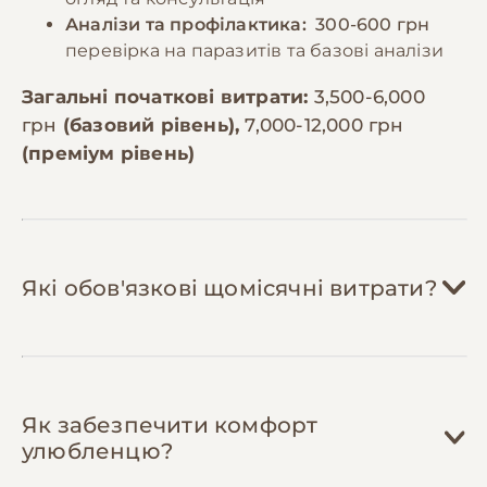
Аналізи та профілактика:
300-600 грн
перевірка на паразитів та базові аналізи
Загальні початкові витрати:
3,500-6,000
грн
(базовий рівень),
7,000-12,000 грн
(преміум рівень)
Які обов'язкові щомісячні витрати?
Зернова суміш:
300-600 грн/міс
Як забезпечити комфорт
Корела з'їдає 30-40г корму на день.
улюбленцю?
Якісна суміш для середніх папуг