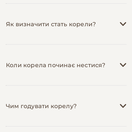
планових витрат та непередбачених
шнурами. Це безкоштовно і безпечно.
ситуацій (травми, інфекції, гормональні
Навчіться самостійно підстригати кігті
—
порушення).
купіть спеціальні кусачки (150-250 грн
Як визначити стать корели?
одноразово), подивіться навчальні відео
та заощаджуйте 150-300 грн на кожній
процедурі.
Використовуйте газети замість
спеціального наповнювача
— це
безкоштовно, легко міняти щодня, і так
Коли корела починає нестися?
само ефективно. Головне — уникайте
глянцевих сторінок з токсичними
барвниками.
Чим годувати корелу?