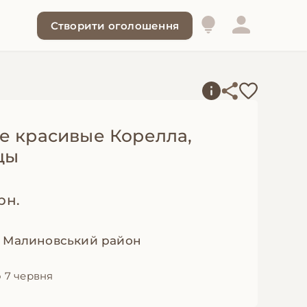
Створити оголошення
е красивые Корелла,
цы
рн.
, Малиновський район
 7 червня