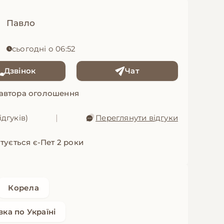
Павло
сьогодні о 06:52
Дзвінок
Чат
 автора оголошення
ідгуків)
|
Переглянути відгуки
тується є-Пет 2 роки
Корела
ка по Україні