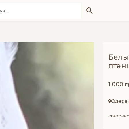
Белы
птен
1 000 г
Одеса
створено