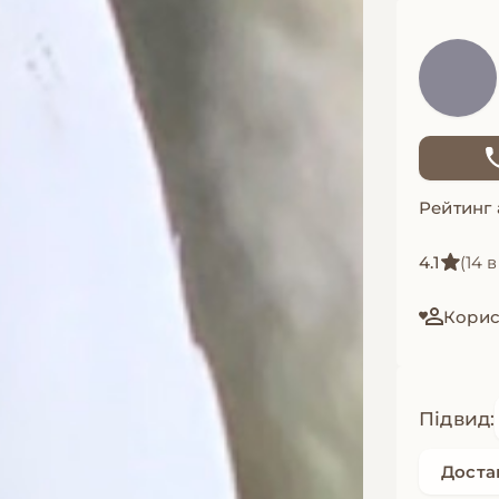
Рейтинг
4.1
(14 в
Корис
Підвид:
Достав