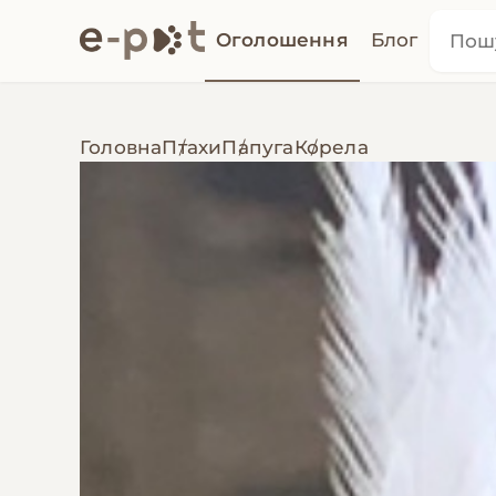
Оголошення
Блог
Головна
Птахи
Папуга
Корела