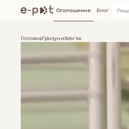
Оголошення
Блог
Головна
Гризуни
Хом'як