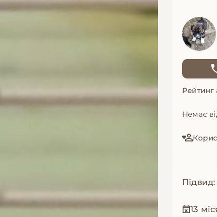
Рейтинг
Немає ві
Корис
Підвид:
13 міс