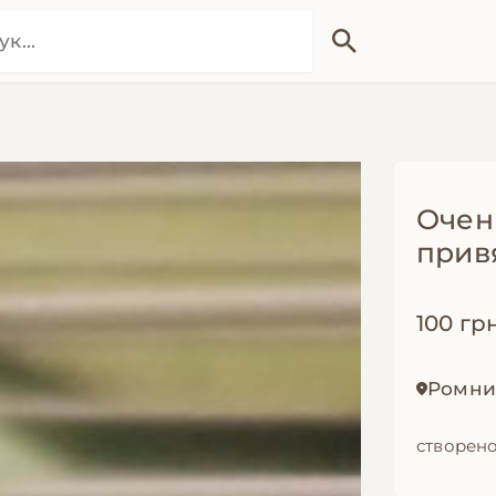
Очен
прив
100 гр
Ромни,
створено