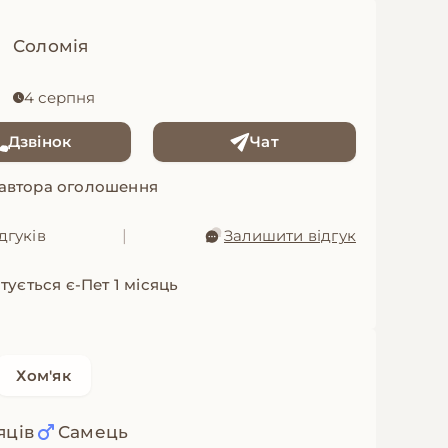
Соломія
4 серпня
Дзвінок
Чат
 автора оголошення
дгуків
|
Залишити відгук
тується є-Пет 1 місяць
Хом'як
яців
Самець