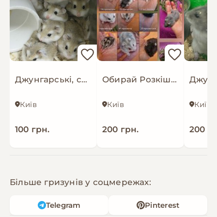
Джунгарські, сирійські хомячки та клітки
Обирай Розкішного Хома по відео
Київ
Київ
Київ
100 грн.
200 грн.
200 гр
Більше гризунів у соцмережах:
Telegram
Pinterest