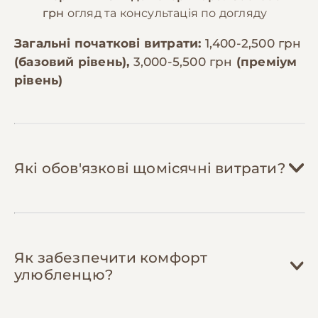
грн
огляд та консультація по догляду
Загальні початкові витрати:
1,400-2,500 грн
(базовий рівень),
3,000-5,500 грн
(преміум
рівень)
Які обов'язкові щомісячні витрати?
Корм:
150-300 грн/міс
Як забезпечити комфорт
Джунгарський хом'як з'їдає 1-1,5 столові
улюбленцю?
ложки корму на день (близько 10-15г).
Якісна зернова суміш для карликових
хом'яків коштує 80-150 грн за 500г