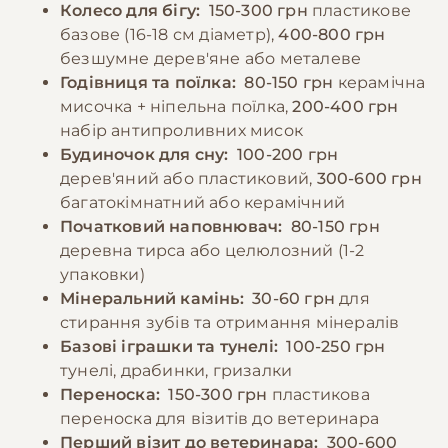
−10% на зоотовари
🎁
Колесо для бігу:
150-300 грн
пластикове
Порції повинні бути невеликими, оскільки
За промокодом E-PET
базове (16-18 см діаметр),
400-800 грн
хом'яки схильні до накопичення їжі в щоках
безшумне дерев'яне або металеве
та схованках.
Годівниця та поїлка:
80-150 грн
керамічна
мисочка + ніпельна поїлка,
200-400 грн
набір антипроливних мисок
−10% на зоотовари
🎁
За промокодом E-PET
Будиночок для сну:
100-200 грн
дерев'яний або пластиковий,
300-600 грн
багатокімнатний або керамічний
Початковий наповнювач:
80-150 грн
деревна тирса або целюлозний (1-2
упаковки)
Мінеральний камінь:
30-60 грн
для
стирання зубів та отримання мінералів
Базові іграшки та тунелі:
100-250 грн
тунелі, драбинки, гризалки
Переноска:
150-300 грн
пластикова
переноска для візитів до ветеринара
Перший візит до ветеринара:
300-600