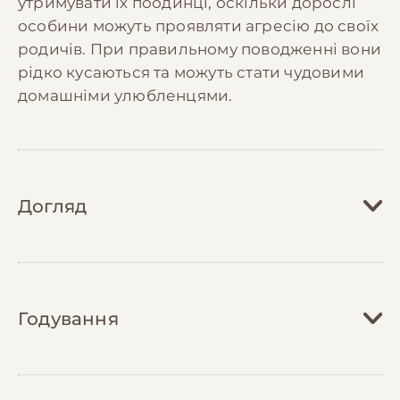
утримувати їх поодинці, оскільки дорослі
особини можуть проявляти агресію до своїх
родичів. При правильному поводженні вони
рідко кусаються та можуть стати чудовими
домашніми улюбленцями.
Догляд
Догляд за джунгарським хом'яком включає
забезпечення просторої клітки площею не
Годування
менше 2500 см² з кількома рівнями. Клітка
повинна містити колесо для бігу діаметром
не менше 20 см, будиночок для сну, іграшки