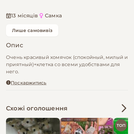
13 місяців
Самка
Лише самовивіз
Опис
Очень красивый хомячок (спокойный, милый и
приятный)+клетка со всеми удобствами для
него.
Поскаржитись
Схожі оголошення
ТОП