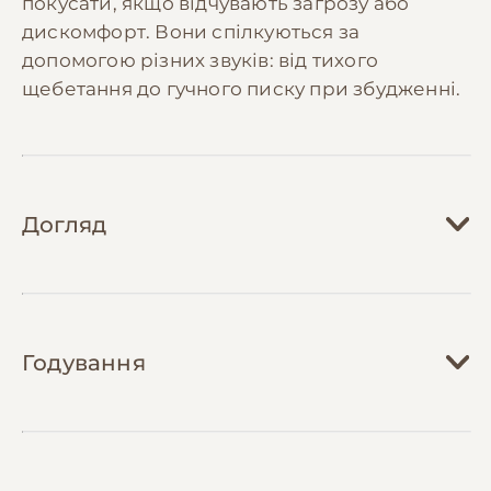
покусати, якщо відчувають загрозу або
дискомфорт. Вони спілкуються за
допомогою різних звуків: від тихого
щебетання до гучного писку при збудженні.
Догляд
Догляд за шиншилами вимагає особливої
уваги до умов їх утримання. Клітка повинна
Годування
бути просторою, мінімум 60х50х100 см, з
кількома рівнями для стрибків та
активності. Важливо розмістити клітку в
Правильне харчування є ключовим
тихому місці, захищеному від прямих