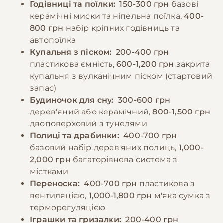
−10% на зоотовари
Годівниці та поїлки:
150-300 грн
базові
🎁
заборонено давати шиншилам свіжі фрукти,
За промокодом E-PET
керамічні миски та ніпельна поїлка,
400-
овочі, насіння соняшника та інші продукти з
800 грн
набір кріпних годівниць та
високим вмістом цукру та вологи.
автопоїлка
Купальня з піском:
200-400 грн
пластикова ємність,
600-1,200 грн
закрита
−10% на зоотовари
🎁
За промокодом E-PET
купальня з вулканічним піском (стартовий
запас)
Будиночок для сну:
300-600 грн
дерев'яний або керамічний,
800-1,500 грн
двоповерховий з тунелями
Полиці та драбинки:
400-700 грн
базовий набір дерев'яних полиць,
1,000-
2,000 грн
багаторівнева система з
містками
Переноска:
400-700 грн
пластикова з
вентиляцією,
1,000-1,800 грн
м'яка сумка з
терморегуляцією
Іграшки та гризалки:
200-400 грн