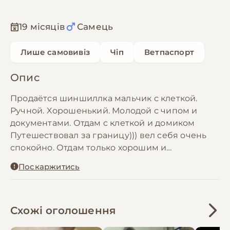
19 місяців
Самець
Лише самовивіз
Чіп
Ветпаспорт
Опис
Продаётся шиншиллка мальчик с клеткой.
Ручной. Xорошенький. Молодой с чипом и
документами. Отдам с клеткой и домиком
Путешествовал за границу))) вел себя очень
спокойно. Отдам только хорошим и
добросовестным людям для которых он станет
Поскаржитись
членом семьи о котором будут заботиться.
Расскажу как кормить и чем, и как ухаживать.
Дам корм на первое время
Схожі оголошення