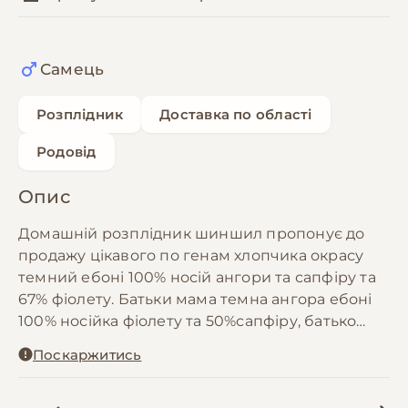
Самець
Розплідник
Доставка по області
Родовід
Опис
Домашній розплідник шиншил пропонує до
продажу цікавого по генам хлопчика окрасу
темний ебоні 100% носій ангори та сапфіру та
67% фіолету. Батьки мама темна ангора ебоні
100% носійка фіолету та 50%сапфіру, батько
сапфіровий бархатний ебоні 100% носій
Поскаржитись
ангори та фіолету. Дата народження
09.04.2025. Готовий до переїзду. З