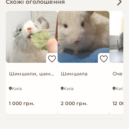
Схожі оголошення
Шиншили, шиншилята. Розплідник
Шиншила
Київ
Київ
Київ
1 000 грн.
2 000 грн.
12 000