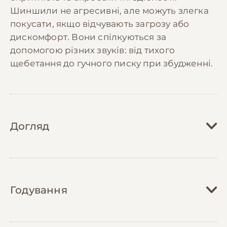
Шиншили не агресивні, але можуть злегка
покусати, якщо відчувають загрозу або
дискомфорт. Вони спілкуються за
допомогою різних звуків: від тихого
щебетання до гучного писку при збудженні.
Догляд
Догляд за шиншилами вимагає особливої
уваги до умов їх утримання. Клітка повинна
Годування
бути просторою, мінімум 60х50х100 см, з
кількома рівнями для стрибків та
активності. Важливо розмістити клітку в