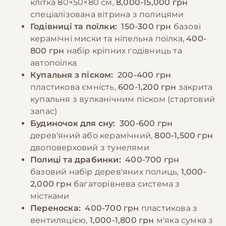
клітка 80×50×80 см,
8,000-15,000 грн
в дуже обмеженій кількості (не більше 1-2
спеціалізована вітрина з полицями
штук на день) як заохочення. Категорично
−10% на зоотовари
Годівниці та поїлки:
150-300 грн
базові
🎁
заборонено давати шиншилам свіжі фрукти,
За промокодом E-PET
керамічні миски та ніпельна поїлка,
400-
овочі, насіння соняшника та інші продукти з
800 грн
набір кріпних годівниць та
високим вмістом цукру та вологи.
автопоїлка
Купальня з піском:
200-400 грн
пластикова ємність,
600-1,200 грн
закрита
−10% на зоотовари
🎁
За промокодом E-PET
купальня з вулканічним піском (стартовий
запас)
Будиночок для сну:
300-600 грн
дерев'яний або керамічний,
800-1,500 грн
двоповерховий з тунелями
Полиці та драбинки:
400-700 грн
базовий набір дерев'яних полиць,
1,000-
2,000 грн
багаторівнева система з
містками
Переноска:
400-700 грн
пластикова з
вентиляцією,
1,000-1,800 грн
м'яка сумка з