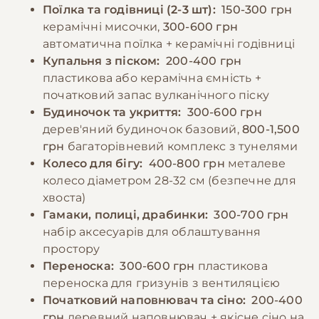
За промокодом E-PET
Поїлка та годівниці (2-3 шт):
150-300 грн
−10% на зоотовари
керамічні мисочки,
300-600 грн
🎁
За промокодом E-PET
автоматична поїлка + керамічні годівниці
Купальня з піском:
200-400 грн
пластикова або керамічна ємність +
початковий запас вулканічного піску
Будиночок та укриття:
300-600 грн
дерев'яний будиночок базовий,
800-1,500
грн
багаторівневий комплекс з тунелями
Колесо для бігу:
400-800 грн
металеве
колесо діаметром 28-32 см (безпечне для
хвоста)
Гамаки, полиці, драбинки:
300-700 грн
набір аксесуарів для облаштування
простору
Переноска:
300-600 грн
пластикова
переноска для гризунів з вентиляцією
Початковий наповнювач та сіно:
200-400
грн
деревний наповнювач + якісне сіно на