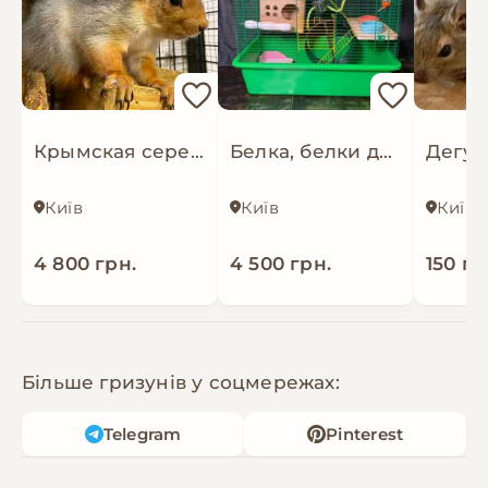
Крымская серебристая искристая для домашнего и вольерного содержания
Белка, белки для домашнього и вольерного содержания и аксессуары
Дегу 
Київ
Київ
Київ
4 800 грн.
4 500 грн.
150 гр
Більше гризунів у соцмережах:
Telegram
Pinterest