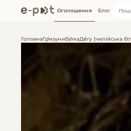
Оголошення
Блог
Головна
Гризуни
Білка
Дегу (чилійська бі