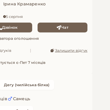
Ірина Крамаренко
5 серпня
Дзвінок
Чат
 автора оголошення
дгуків
|
Залишити відгук
тується є-Пет 7 місяців
Дегу (чилійська білка)
яців
Самець