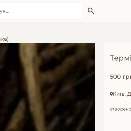
лка)
Термі
500 гр
Київ, 
створено