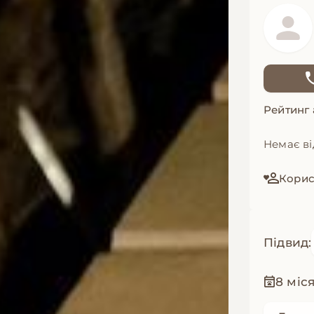
Рейтинг
Немає ві
Корис
Підвид:
8 міс