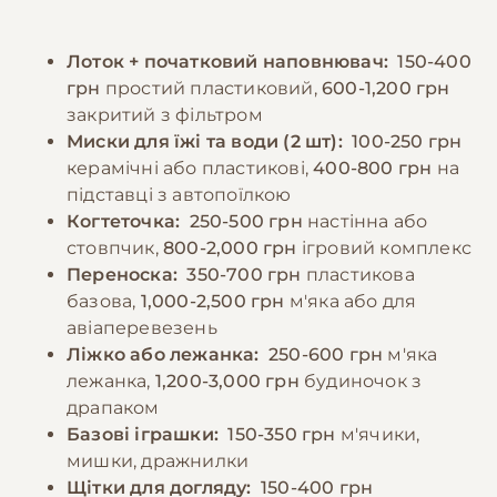
Шотландські коти схильні до ожиріння, тому
регулярні ігрові сесії для підтримки
важливо контролювати порції та не
фізичної форми та емоційного здоров'я.
Лоток + початковий наповнювач:
150-400
перегодовувати їх. Дорослих котів
грн
простий пластиковий,
600-1,200 грн
рекомендується годувати 2-3 рази на день,
−10% на зоотовари
🎁
закритий з фільтром
забезпечуючи постійний доступ до свіжої
За промокодом E-PET
Миски для їжі та води (2 шт):
100-250 грн
води.
керамічні або пластикові,
400-800 грн
на
підставці з автопоїлкою
−10% на зоотовари
Когтеточка:
250-500 грн
настінна або
🎁
За промокодом E-PET
стовпчик,
800-2,000 грн
ігровий комплекс
Переноска:
350-700 грн
пластикова
базова,
1,000-2,500 грн
м'яка або для
авіаперевезень
Ліжко або лежанка:
250-600 грн
м'яка
лежанка,
1,200-3,000 грн
будиночок з
драпаком
Базові іграшки:
150-350 грн
м'ячики,
мишки, дражнилки
Щітки для догляду:
150-400 грн