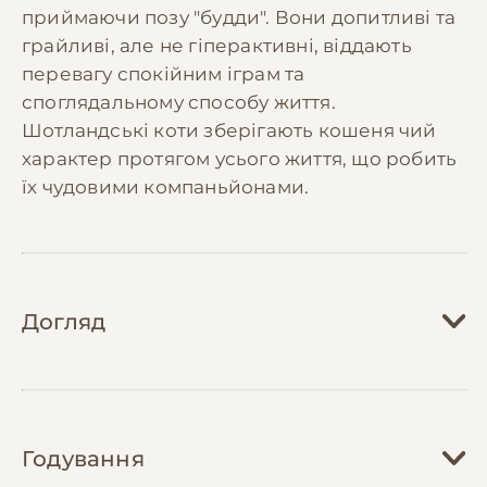
приймаючи позу "будди". Вони допитливі та
грайливі, але не гіперактивні, віддають
перевагу спокійним іграм та
споглядальному способу життя.
Шотландські коти зберігають кошеня чий
характер протягом усього життя, що робить
їх чудовими компаньйонами.
Догляд
Догляд за шотландською висловухою
кішкою вимагає регулярної уваги, особливо
Годування
до шерсті та вух. Шерсть необхідно