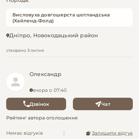
Порода:
Висловуха довгошерста шотландська
(Хайленд-Фолд)
Дніпро, Новокодацький район
створено 3 липня
Олександр
вчора о 07:40
Дзвінок
Чат
Рейтинг автора оголошення
Немає відгуків
|
Залишити відгук