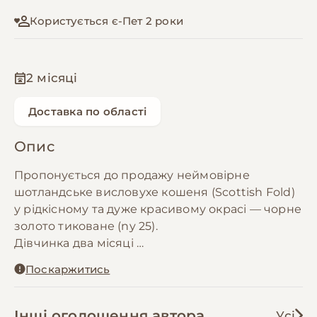
Користується є-Пет 2 роки
2 місяці
Доставка по області
Опис
Пропонується до продажу неймовірне
шотландське висловухе кошеня (Scottish Fold)
у рідкісному та дуже красивому окрасі — чорне
золото тиковане (ny 25).
​Дівчинка два місяці
​Шубка: Густа, набивна, з яскравим чистим
Поскаржитись
золотим тоном та благородним темним
напиленням на кінчиках (без залишкових смуг
на корпусі).
Інші оголошення автора
Усі