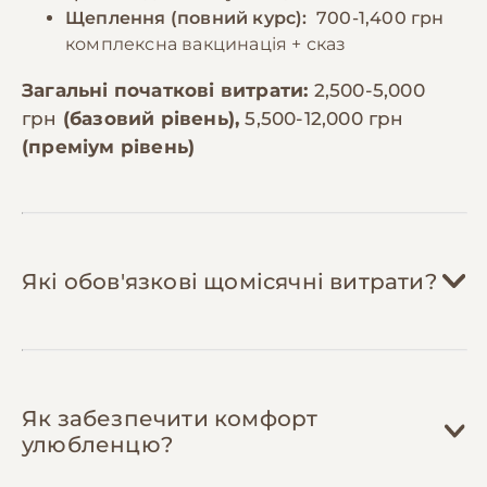
Щеплення (повний курс):
700-1,400 грн
комплексна вакцинація + сказ
Загальні початкові витрати:
2,500-5,000
грн
(базовий рівень),
5,500-12,000 грн
(преміум рівень)
Які обов'язкові щомісячні витрати?
Корм:
800-1,800 грн/міс
Як забезпечити комфорт
Шотландські коти потребують 60-80г
улюбленцю?
сухого корму на день. Преміум-корм
для цієї породи коштує 500-900 грн за