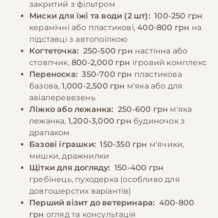
закритий з фільтром
рекомендується годувати 2-3 рази на день,
−10% на зоотовари
Миски для їжі та води (2 шт):
100-250 грн
🎁
забезпечуючи постійний доступ до свіжої
За промокодом E-PET
керамічні або пластикові,
400-800 грн
на
води.
підставці з автопоїлкою
Когтеточка:
250-500 грн
настінна або
стовпчик,
800-2,000 грн
ігровий комплекс
−10% на зоотовари
🎁
За промокодом E-PET
Переноска:
350-700 грн
пластикова
базова,
1,000-2,500 грн
м'яка або для
авіаперевезень
Ліжко або лежанка:
250-600 грн
м'яка
лежанка,
1,200-3,000 грн
будиночок з
драпаком
Базові іграшки:
150-350 грн
м'ячики,
мишки, дражнилки
Щітки для догляду:
150-400 грн
гребінець, пуходерка (особливо для
довгошерстих варіантів)
Перший візит до ветеринара:
400-800
грн
огляд та консультація