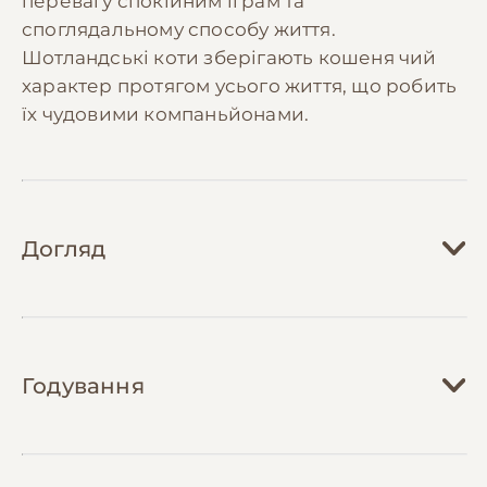
перевагу спокійним іграм та
споглядальному способу життя.
Шотландські коти зберігають кошеня чий
характер протягом усього життя, що робить
їх чудовими компаньйонами.
Догляд
Догляд за шотландською висловухою
кішкою вимагає регулярної уваги, особливо
Годування
до шерсті та вух. Шерсть необхідно
розчісувати 2-3 рази на тиждень
спеціальною щіткою, а в період линьки -
Харчування шотландської висловухої кішки