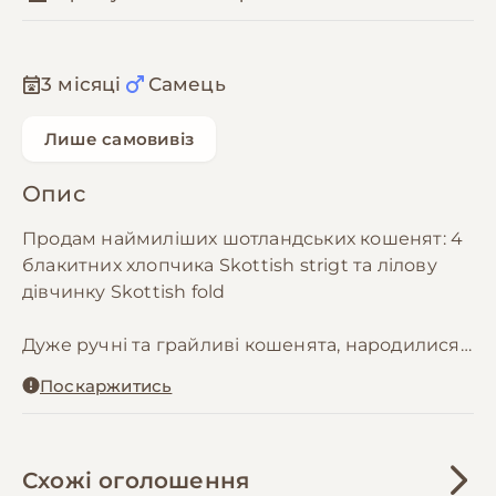
3 місяці
Самець
Лише самовивіз
Опис
Продам наймиліших шотландських кошенят: 4
блакитних хлопчика Skottish strigt та лілову
дівчинку Skottish fold
Дуже ручні та грайливі кошенята, народилися
13.04.26р.
Поскаржитись
Вже їдять і сухий, і вологий корми, знають
кігтеточку і у туалет ходять виключно до лотка,
їх матуся про все подбала.
Схожі оголошення