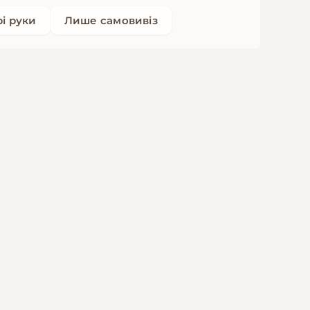
рі руки
Лише самовивіз