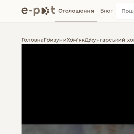
Оголошення
Блог
Головна
Гризуни
Хом'як
Джунгарський хо