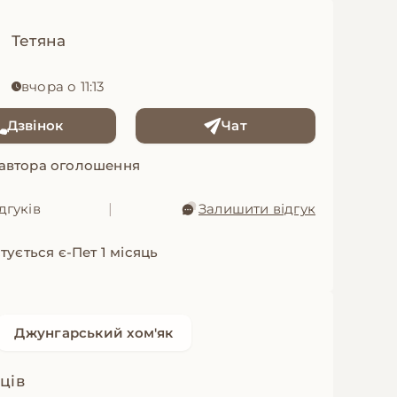
Тетяна
вчора о 11:13
Дзвінок
Чат
 автора оголошення
дгуків
|
Залишити відгук
тується є-Пет 1 місяць
Джунгарський хом'як
яців