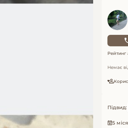
Рейтинг
Немає ві
Корис
Підвид:
5 міс