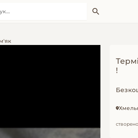
м'як
Термі
!
Безко
Хмель
створено