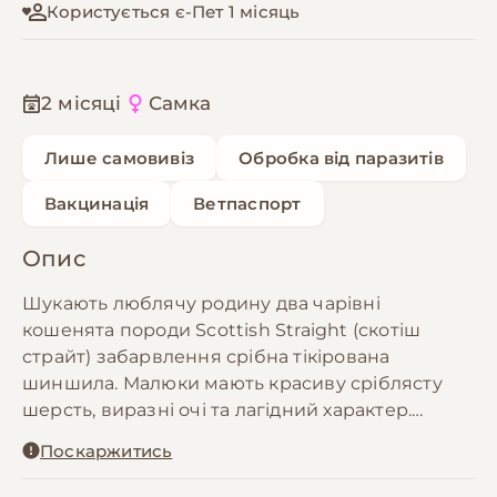
Користується є-Пет 1 місяць
2 місяці
Самка
Лише самовивіз
Обробка від паразитів
Вакцинація
Ветпаспорт
Опис
Шукають люблячу родину два чарівні
кошенята породи Scottish Straight (скотіш
страйт) забарвлення срібна тікірована
шиншила. Малюки мають красиву сріблясту
шерсть, виразні очі та лагідний характер.
Поскаржитись
Дата народження: 09.05.2026