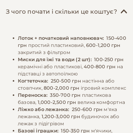
вітамінами та мінералами після консультації
коти не потребують надмірної фізичної
з ветеринаром. Скоттіш-страйти схильні до
активності. Необхідно регулярно міняти
З чого почати і скільки це коштує?
ожиріння, тому важливо контролювати
наповнювач у лотку та підтримувати чистоту
розмір порцій та не перегодовувати
місця для сну.
тварину. Дорослих котів рекомендується
Лоток + початковий наповнювач:
150-400
годувати 2-3 рази на день, дотримуючись
−10% на зоотовари
🎁
грн
простий пластиковий,
600-1,200 грн
регулярного графіку. Свіжа вода повинна
За промокодом E-PET
закритий з фільтром
бути доступна постійно.
Миски для їжі та води (2 шт):
100-250 грн
керамічні або пластикові,
400-800 грн
на
−10% на зоотовари
🎁
підставці з автопоїлкою
За промокодом E-PET
Когтеточка:
250-500 грн
настінна або
стовпчик,
800-2,000 грн
ігровий комплекс
Переноска:
350-700 грн
пластикова
базова,
1,000-2,500 грн
велика комфортна
Ліжко або лежанка:
250-600 грн
м'яка
лежанка,
1,200-3,000 грн
будиночок або
лежак з підігрівом
Базові іграшки:
150-350 грн
м'ячики,