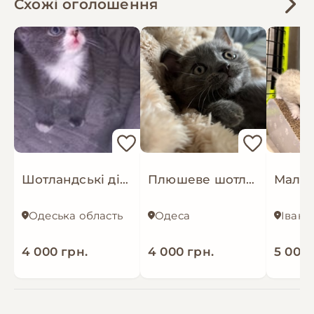
Схожі оголошення
Шотландські дівчинки чекають своїх батьків
Плюшеве шотландське кошеня — готове переїхати у люблячу родину
Одеська область
Одеса
4 000 грн.
4 000 грн.
5 000 