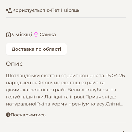
Користується є-Пет 1 місяць
3 місяці
Самка
Доставка по області
Опис
Шотландськи скоттіш страйт кошенята. 15.04.26
народження.Хлопчик скоттіш страйт та
дівчинка скоттіш страйт.Великі голубі очі та
голубі відмітки.Лагідні та ігрові.Привчені до
натуральної їжі та корму преміум класу.Єлітні
вистовачні родичі.Можливо оформлення
Поскаржитись
родословной WCF на розпліднення