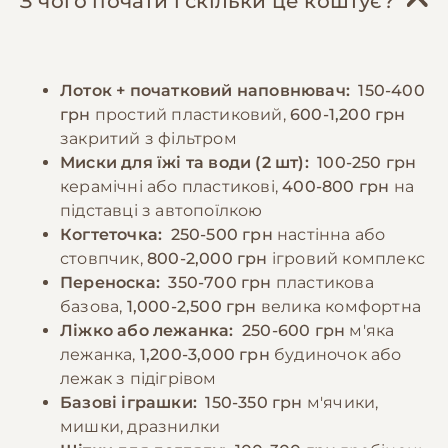
З чого почати і скільки це коштує?
ожиріння, тому важливо контролювати
наповнювач у лотку та підтримувати чистоту
розмір порцій та не перегодовувати
місця для сну.
тварину. Дорослих котів рекомендується
Лоток + початковий наповнювач:
150-400
годувати 2-3 рази на день, дотримуючись
−10% на зоотовари
🎁
грн
простий пластиковий,
600-1,200 грн
регулярного графіку. Свіжа вода повинна
За промокодом E-PET
закритий з фільтром
бути доступна постійно.
Миски для їжі та води (2 шт):
100-250 грн
керамічні або пластикові,
400-800 грн
на
−10% на зоотовари
🎁
підставці з автопоїлкою
За промокодом E-PET
Когтеточка:
250-500 грн
настінна або
стовпчик,
800-2,000 грн
ігровий комплекс
Переноска:
350-700 грн
пластикова
базова,
1,000-2,500 грн
велика комфортна
Ліжко або лежанка:
250-600 грн
м'яка
лежанка,
1,200-3,000 грн
будиночок або
лежак з підігрівом
Базові іграшки:
150-350 грн
м'ячики,
мишки, дразнилки