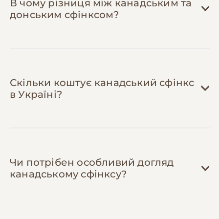
В чому різниця між канадським та
адекватними цінами, промокодами на
донським сфінксом?
корми та косметику, а також обмінюються
одягом, з якого кошенята виросли.
Скільки коштує канадський сфінкс
в Україні?
Чи потрібен особливий догляд
канадському сфінксу?