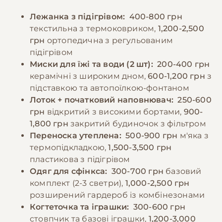
порції та дотримуватися режиму годування.
період необхідно захищати шкіру кота від
Лежанка з підігрівом:
400-800 грн
Дорослих котів рекомендується годувати 3-
прямих сонячних променів, оскільки вони
текстильна з термоковриком,
1,200-2,500
4 рази на день невеликими порціями.
можуть отримати сонячні опіки.
грн
ортопедична з регульованим
Особливу увагу слід приділяти доступу до
підігрівом
свіжої води, оскільки ці коти потребують
−10% на зоотовари
Миски для їжі та води (2 шт):
200-400 грн
🎁
більше рідини через особливості
За промокодом E-PET
керамічні з широким дном,
600-1,200 грн
з
метаболізму.
підставкою та автопоїлкою-фонтаном
Лоток + початковий наповнювач:
250-600
грн
відкритий з високими бортами,
900-
−10% на зоотовари
🎁
За промокодом E-PET
1,800 грн
закритий будиночок з фільтром
Переноска утеплена:
500-900 грн
м'яка з
термопідкладкою,
1,500-3,500 грн
пластикова з підігрівом
Одяг для сфінкса:
300-700 грн
базовий
комплект (2-3 светри),
1,000-2,500 грн
розширений гардероб із комбінезонами
Когтеточка та іграшки:
300-600 грн
стовпчик та базові іграшки,
1,200-3,000