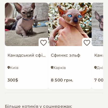
Канадський сфінкс: 4 хлопчики та 2 дівчинки. Бронювання!
Сфинкс эльф
Київ
Харків
Дніп
300$
8 500 грн.
7 000 
Більше котиків у соцмережах: