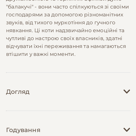
"балакучі" - вони часто спілкуються зі своїми
господарями за допомогою різноманітних
звуків, від тихого муркотіння до гучного
нявкання. Ці коти надзвичайно емоційні та
чутливі до настрою своїх власників, здатні
відчувати їхні переживання та намагаються
втішити у важкі моменти.
Догляд
Догляд за канадським сфінксом має свої
особливості через відсутність шерсті. Їхня
Годування
шкіра виділяє природний жир, який