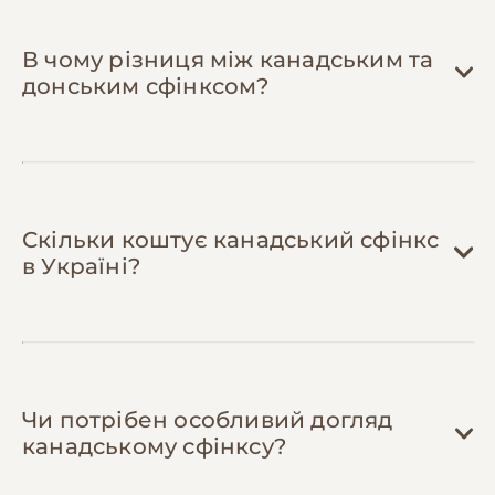
сфінксів
у Facebook або Telegram — там
діляться перевіреними ветеринарами з
В чому різниця між канадським та
адекватними цінами, промокодами на
донським сфінксом?
корми та косметику, а також обмінюються
одягом, з якого кошенята виросли.
Скільки коштує канадський сфінкс
в Україні?
Чи потрібен особливий догляд
канадському сфінксу?