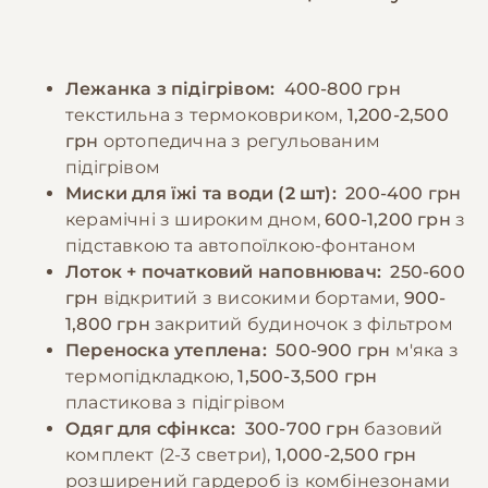
Сфінкси мають підвищений апетит і схильні
забезпечити теплі місця для сну та
до переїдання, тому важливо контролювати
відпочинку, уникати протягів. У літній
порції та дотримуватися режиму годування.
період необхідно захищати шкіру кота від
Лежанка з підігрівом:
400-800 грн
Дорослих котів рекомендується годувати 3-
прямих сонячних променів, оскільки вони
текстильна з термоковриком,
1,200-2,500
4 рази на день невеликими порціями.
можуть отримати сонячні опіки.
грн
ортопедична з регульованим
Особливу увагу слід приділяти доступу до
підігрівом
свіжої води, оскільки ці коти потребують
−10% на зоотовари
Миски для їжі та води (2 шт):
200-400 грн
🎁
більше рідини через особливості
За промокодом E-PET
керамічні з широким дном,
600-1,200 грн
з
метаболізму.
підставкою та автопоїлкою-фонтаном
Лоток + початковий наповнювач:
250-600
грн
відкритий з високими бортами,
900-
−10% на зоотовари
🎁
За промокодом E-PET
1,800 грн
закритий будиночок з фільтром
Переноска утеплена:
500-900 грн
м'яка з
термопідкладкою,
1,500-3,500 грн
пластикова з підігрівом
Одяг для сфінкса:
300-700 грн
базовий
комплект (2-3 светри),
1,000-2,500 грн
розширений гардероб із комбінезонами