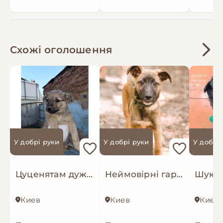
Схожі оголошення
У добрі руки
У добрі руки
У добрі
Цуценятам дуже потрібен дім!
Неймовірні гарнюні шукають дім!
Киев
Киев
Киев