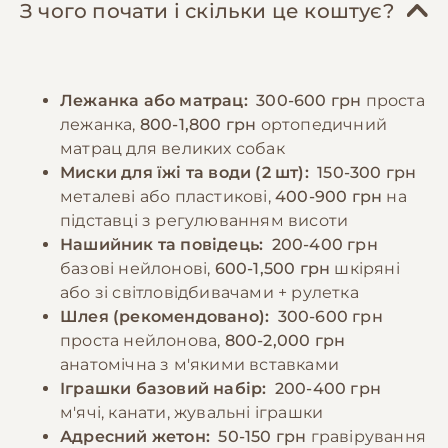
кількість білків, жирів та вуглеводів у
навчання базовим командам з раннього віку,
З чого почати і скільки це коштує?
правильному співвідношенні. Дорослих
використовуючи позитивне підкріплення.
собак рекомендується годувати 2-3 рази на
Регулярні відвідування ветеринара,
день, цуценят - частіше, відповідно до віку.
вакцинація та профілактика паразитів є
Лежанка або матрац:
300-600 грн
проста
Порції мають відповідати розміру та
обов'язковими елементами догляду.
лежанка,
800-1,800 грн
ортопедичний
енергетичним потребам собаки. Необхідно
матрац для великих собак
забезпечити постійний доступ до свіжої
−10% на зоотовари
Миски для їжі та води (2 шт):
150-300 грн
🎁
води та слідкувати за реакцією організму на
За промокодом E-PET
металеві або пластикові,
400-900 грн
на
різні продукти.
підставці з регулюванням висоти
Нашийник та повідець:
200-400 грн
базові нейлонові,
600-1,500 грн
шкіряні
−10% на зоотовари
🎁
За промокодом E-PET
або зі світловідбивачами + рулетка
Шлея (рекомендовано):
300-600 грн
проста нейлонова,
800-2,000 грн
анатомічна з м'якими вставками
Іграшки базовий набір:
200-400 грн
м'ячі, канати, жувальні іграшки
Адресний жетон:
50-150 грн
гравірування