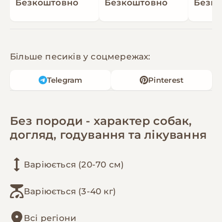
Безкоштовно
Безкоштовно
Безк
Більше песиків у соцмережах:
Telegram
Pinterest
Без породи - характер собак,
догляд, годування та лікування
Варіюється (20-70 см)
Варіюється (3-40 кг)
Всі регіони