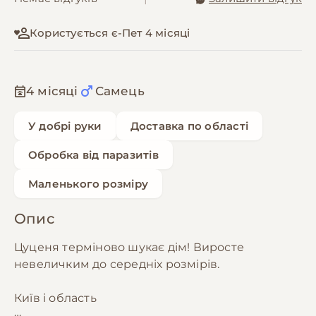
Користується є-Пет 4 місяці
4 місяці
Самець
У добрі руки
Доставка по області
Обробка від паразитів
Маленького розміру
Опис
Цуценя терміново шукає дім! Виросте
невеличким до середніх розмірів.
Київ і область