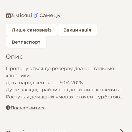
3 місяці
Самець
Лише самовивіз
Вакцинація
Ветпаспорт
Опис
Пропонуються до резерву два бенгальські
хлопчики.
Дата народження — 19.04.2026.
Дуже лагідні, грайливі та допитливі кошенята.
Ростуть у домашніх умовах, оточені турботою
та увагою, добре соціалізовані, привчені до
Поскаржитись
лотка та самостійно їдять.
Мама і тато — чистокровні бенгали з гарним
породним типом.