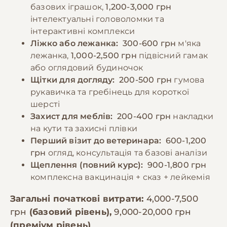
базових іграшок,
1,200-3,000 грн
інтелектуальні головоломки та
інтерактивні комплекси
Ліжко або лежанка:
300-600 грн
м'яка
лежанка,
1,000-2,500 грн
підвісний гамак
або оглядовий будиночок
Щітки для догляду:
200-500 грн
гумова
рукавичка та гребінець для короткої
шерсті
Захист для меблів:
200-400 грн
накладки
на кути та захисні плівки
Перший візит до ветеринара:
600-1,200
грн
огляд, консультація та базові аналізи
Щеплення (повний курс):
900-1,800 грн
комплексна вакцинація + сказ + лейкемія
Загальні початкові витрати:
4,000-7,500
грн
(базовий рівень),
9,000-20,000 грн
(преміум рівень)