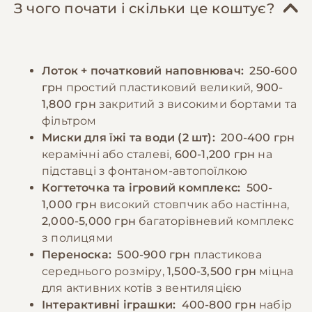
та зору. Бенгальські кішки мають швидкий
а вуха перевіряти та чистити щотижня.
З чого почати і скільки це коштує?
метаболізм і потребують більше калорій
Особливу увагу варто приділити безпеці
порівняно з іншими породами. Годування
оселі, оскільки ці коти дуже спритні та
краще розділити на 3-4 порції протягом дня.
допитливі - необхідно захистити вікна
Лоток + початковий наповнювач:
250-600
Необхідно забезпечити постійний доступ до
сітками та прибрати небезпечні предмети.
грн
простий пластиковий великий,
900-
свіжої води, особливо при годуванні сухим
1,800 грн
закритий з високими бортами та
кормом. Можна включати в раціон якісні
−10% на зоотовари
фільтром
🎁
консерви як доповнення до основного
За промокодом E-PET
Миски для їжі та води (2 шт):
200-400 грн
харчування. Важливо уникати людської їжі
керамічні або сталеві,
600-1,200 грн
на
та продуктів, які можуть бути токсичними
підставці з фонтаном-автопоїлкою
для котів.
Когтеточка та ігровий комплекс:
500-
1,000 грн
високий стовпчик або настінна,
2,000-5,000 грн
багаторівневий комплекс
−10% на зоотовари
🎁
з полицями
За промокодом E-PET
Переноска:
500-900 грн
пластикова
середнього розміру,
1,500-3,500 грн
міцна
для активних котів з вентиляцією
Інтерактивні іграшки:
400-800 грн
набір