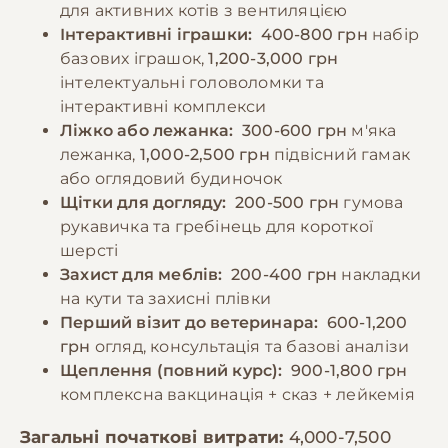
для активних котів з вентиляцією
Інтерактивні іграшки:
400-800 грн
набір
базових іграшок,
1,200-3,000 грн
інтелектуальні головоломки та
інтерактивні комплекси
Ліжко або лежанка:
300-600 грн
м'яка
лежанка,
1,000-2,500 грн
підвісний гамак
або оглядовий будиночок
Щітки для догляду:
200-500 грн
гумова
рукавичка та гребінець для короткої
шерсті
Захист для меблів:
200-400 грн
накладки
на кути та захисні плівки
Перший візит до ветеринара:
600-1,200
грн
огляд, консультація та базові аналізи
Щеплення (повний курс):
900-1,800 грн
комплексна вакцинація + сказ + лейкемія
Загальні початкові витрати:
4,000-7,500