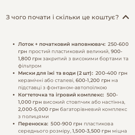
Рекомендується встановити фонтанчик для
необхідний для підтримки здоров'я серця
води. Кігті слід підстригати кожні 2-3 тижні,
та зору. Бенгальські кішки мають швидкий
а вуха перевіряти та чистити щотижня.
З чого почати і скільки це коштує?
метаболізм і потребують більше калорій
Особливу увагу варто приділити безпеці
порівняно з іншими породами. Годування
оселі, оскільки ці коти дуже спритні та
краще розділити на 3-4 порції протягом дня.
допитливі - необхідно захистити вікна
Лоток + початковий наповнювач:
250-600
Необхідно забезпечити постійний доступ до
сітками та прибрати небезпечні предмети.
грн
простий пластиковий великий,
900-
свіжої води, особливо при годуванні сухим
1,800 грн
закритий з високими бортами та
кормом. Можна включати в раціон якісні
−10% на зоотовари
фільтром
🎁
консерви як доповнення до основного
За промокодом E-PET
Миски для їжі та води (2 шт):
200-400 грн
харчування. Важливо уникати людської їжі
керамічні або сталеві,
600-1,200 грн
на
та продуктів, які можуть бути токсичними
підставці з фонтаном-автопоїлкою
для котів.
Когтеточка та ігровий комплекс:
500-
1,000 грн
високий стовпчик або настінна,
2,000-5,000 грн
багаторівневий комплекс
−10% на зоотовари
🎁
з полицями
За промокодом E-PET
Переноска:
500-900 грн
пластикова
середнього розміру,
1,500-3,500 грн
міцна