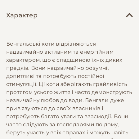
узнайте в интернете больше информации о
нюансах их характера и кормлении, чтобы для
Характер
вас не стали сюрпризом их энергия и
потребность во внимании. Отдам котят только
тем, кто знает не понаслышке, кто такой
бенгальский кот.
Бенгальські коти відрізняються
​Пишите в сообщения (на звонок не всегда
надзвичайно активним та енергійним
могу ответить) - отвечу на вопросы и вышлю
характером, що є спадщиною їхніх диких
свежие фото/видео конкретных мальчиков и
предків. Вони надзвичайно розумні,
девочек!
допитливі та потребують постійної
стимуляції. Ці коти зберігають грайливість
протягом усього життя і часто демонструють
незвичайну любов до води. Бенгали дуже
прив'язуються до своїх власників і
потребують багато уваги та взаємодії. Вони
часто слідують за господарями по дому,
беруть участь у всіх справах і можуть навіть