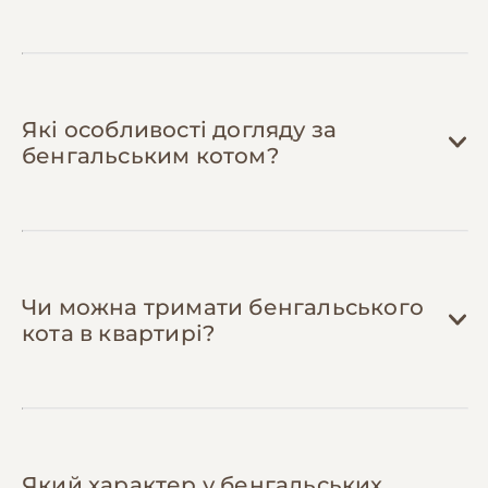
мати фінансову подушку безпеки.
Використовуйте безкоштовні розваги з
водою
— бенгали обожнюють воду!
Дозвольте коту гратися з краном,
поставте великий таз з водою та
плаваючими іграшками замість дорогих
Які особливості догляду за
фонтанів. Це природна поведінка породи.
бенгальським котом?
Встановіть полиці замість дорогого
комплексу
— бенгалам потрібна висота. 5-
7 настінних полиць обійдуться в 1,000-
1,500 грн одноразово замість 5,000+ грн за
готовий комплекс, а задовольнять
потребу в лазінні так само ефективно.
Чи можна тримати бенгальського
кота в квартирі?
Який характер у бенгальських