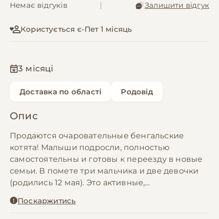
Немає відгуків
|
Залишити відгук
Користується є-Пет 1 місяць
3 місяці
Доставка по області
Родовід
Опис
Продаются очаровательные бенгальские
котята! Малыши подросли, полностью
самостоятельны и готовы к переезду в новые
семьи. В помете три мальчика и две девочки
(родились 12 мая). Это активные,
любознательные и невероятно красивые
Поскаржитись
маленькие леопарды.
​Что котята уже умеют: