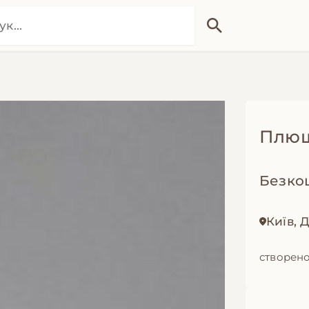
Плю
Безко
Київ, 
створено