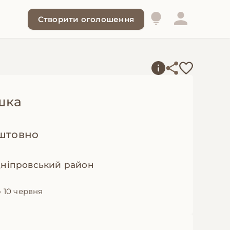
Створити оголошення
шка
штовно
Дніпровський район
 10 червня