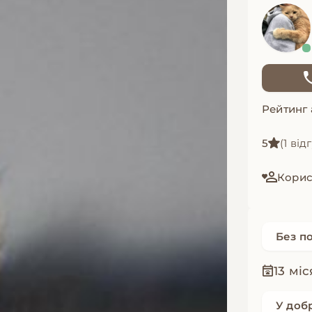
Рейтинг
5
(1 від
Корист
Без п
13 міс
У доб