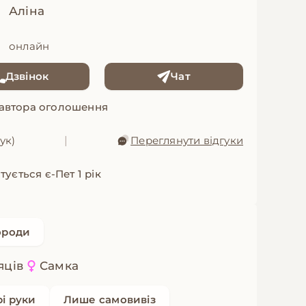
Аліна
онлайн
Дзвінок
Чат
 автора оголошення
гук)
|
Переглянути відгуки
ується є-Пет 1 рік
ороди
яців
Самка
рі руки
Лише самовивіз