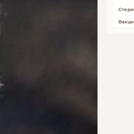
Стери
Вакци