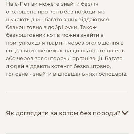
На є-Пет ви можете знайти безліч
породи обожнюють грати з картонними
Професійна чистка зубів або лікування
оголошень про котів без породи, які
коробками, паперовими пакетами,
зубного каменю може знадобитися раз
шукають дім - багато з них віддаються
шуршалками з фольги, самодільними
на 1-2 роки.
махалочками з пір'їн. Це безкоштовно і дає
безкоштовно в добрі руки. Також
таке ж задоволення.
безкоштовних котів можна знайти в
💡 Рекомендуємо відкладати
300-600 грн/
Стерилізуйте/каструйте кота
— операція
притулках для тварин, через оголошення в
міс
на ветеринарний резерв для покриття
окупиться за рік: кастровані коти їдять на
соціальних мережах, на дошках оголошень
планових витрат та непередбачених
20% менше, не мітять територію (економія
або через волонтерські організації. Багато
ситуацій. Коти без породи зазвичай мають
на засобах для прибирання), менше
людей віддають котенят безкоштовно,
міцніше здоров'я, але резерв допоможе у
хворіють онкологічними захворюваннями.
головне - знайти відповідальних господарів.
разі травм або гострих захворювань.
Шукайте програми безкоштовної
стерилізації від зоозахисних організацій.
Шукайте ветеринарні клініки з
фіксованими цінами
— державні
ветклініки та благодійні організації часто
Як доглядати за котом без породи?
проводять акції на щеплення (від 200 грн)
та стерилізацію (від 400 грн).
Приєднуйтесь до місцевих груп котолюбів