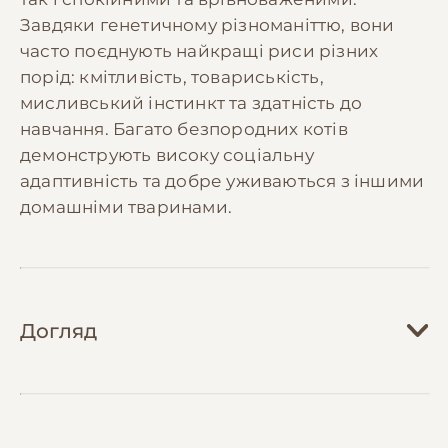
Завдяки генетичному різноманіттю, вони
часто поєднують найкращі риси різних
порід: кмітливість, товариськість,
мисливський інстинкт та здатність до
навчання. Багато безпородних котів
демонструють високу соціальну
адаптивність та добре уживаються з іншими
домашніми тваринами.
Догляд
Догляд за безпородними котами зазвичай