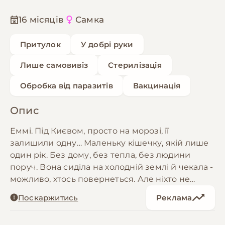
16 місяців
Самка
Притулок
У добрі руки
Лише самовивіз
Стерилізація
Обробка від паразитів
Вакцинація
Опис
Еммі. Під Києвом, просто на морозі, її
залишили одну… Маленьку кішечку, якій лише
один рік. Без дому, без тепла, без людини
поруч. Вона сиділа на холодній землі й чекала -
можливо, хтось повернеться. Але ніхто не
прийшов. Вона дуже ніжна і добра. З тих кішок,
Поскаржитись
Реклама
що тихенько притуляються до людини й
просто хочуть бути поруч. Їй так потрібне