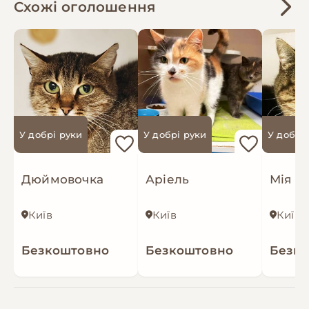
Схожі оголошення
У добрі руки
У добрі руки
У добрі
Дюймовочка
Аріель
Мія
Київ
Київ
Київ
Безкоштовно
Безкоштовно
Безк