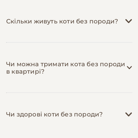
для рекомендацій.
Доглядайте за зубами вдома
— купіть
спеціальну зубну щітку та пасту для котів
Скільки живуть коти без породи?
(200-300 грн одноразово) і чистіть зуби 2-3
рази на тиждень. Це заощадить 1,000+ грн
на професійній чистці та запобіжить
захворюванням ясен.
Чи можна тримати кота без породи
в квартирі?
Чи здорові коти без породи?