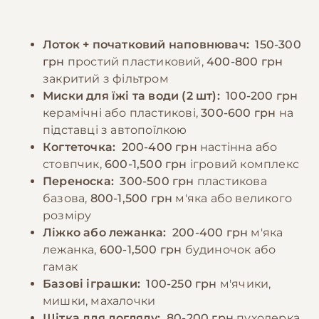
забезпечити постійний доступ до свіжої
забезпечуючи достатньо уваги та
води. Дорослих котів рекомендується
спілкування. Регулярні ігри та фізична
Лоток + початковий наповнювач:
150-300
годувати 2-3 рази на день, дотримуючись
активність необхідні для підтримки здоров'я
грн
простий пластиковий,
400-800 грн
регулярного режиму. Потрібно уникати
та запобігання поведінковим проблемам.
закритий з фільтром
годування зі столу та продуктів, які можуть
Миски для їжі та води (2 шт):
100-200 грн
бути шкідливими для котів. При зміні типу
−10% на зоотовари
керамічні або пластикові,
300-600 грн
на
🎁
корму необхідно робити це поступово
За промокодом E-PET
підставці з автопоїлкою
протягом 7-10 днів. Важливо спостерігати за
Когтеточка:
200-400 грн
настінна або
реакцією кота на їжу та коригувати раціон
стовпчик,
600-1,500 грн
ігровий комплекс
за необхідності.
Переноска:
300-500 грн
пластикова
базова,
800-1,500 грн
м'яка або великого
розміру
−10% на зоотовари
🎁
Ліжко або лежанка:
200-400 грн
м'яка
За промокодом E-PET
лежанка,
600-1,500 грн
будиночок або
гамак
Базові іграшки:
100-250 грн
м'ячики,
мишки, махалочки
Щітка для догляду:
80-200 грн
пуходерка