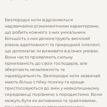
Безпородні коти відрізняються
надзвичайно різноманітними характерами,
що робить кожного з них унікальним.
Більшість з них демонструють високий
рівень адаптивності та природний інтелект,
що допомагає їм виживати в різних умовах.
Вони часто проявляють сильну
прив'язаність до своїх господарів, але
зберігають незалежність та
індивідуальність. Безпородні коти зазвичай
мають більш стійку психіку та краще
пристосовуються до змін у навколишньому
середовищі порівняно з породистими. Вони
можуть бути як активними та грайливими,
так і спокійними та врівноваженими.