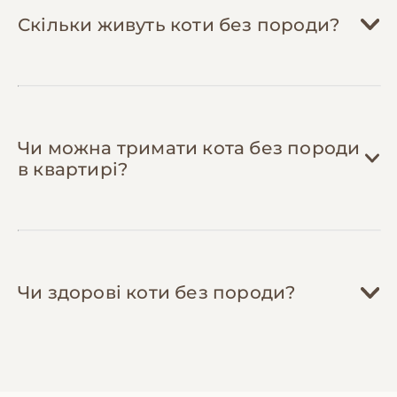
спеціальну зубну щітку та пасту для котів
Скільки живуть коти без породи?
(200-300 грн одноразово) і чистіть зуби 2-3
рази на тиждень. Це заощадить 1,000+ грн
на професійній чистці та запобіжить
захворюванням ясен.
Чи можна тримати кота без породи
в квартирі?
Чи здорові коти без породи?