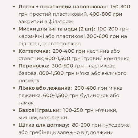
води. Дорослих котів рекомендується
спілкування. Регулярні ігри та фізична
Лоток + початковий наповнювач:
150-300
годувати 2-3 рази на день, дотримуючись
активність необхідні для підтримки здоров'я
грн
простий пластиковий,
400-800 грн
регулярного режиму. Потрібно уникати
та запобігання поведінковим проблемам.
закритий з фільтром
годування зі столу та продуктів, які можуть
Миски для їжі та води (2 шт):
100-200 грн
бути шкідливими для котів. При зміні типу
−10% на зоотовари
керамічні або пластикові,
300-600 грн
на
🎁
корму необхідно робити це поступово
За промокодом E-PET
підставці з автопоїлкою
протягом 7-10 днів. Важливо спостерігати за
Когтеточка:
200-400 грн
настінна або
реакцією кота на їжу та коригувати раціон
стовпчик,
600-1,500 грн
ігровий комплекс
за необхідності.
Переноска:
300-500 грн
пластикова
базова,
800-1,500 грн
м'яка або великого
розміру
−10% на зоотовари
🎁
Ліжко або лежанка:
200-400 грн
м'яка
За промокодом E-PET
лежанка,
600-1,500 грн
будиночок або
гамак
Базові іграшки:
100-250 грн
м'ячики,
мишки, махалочки
Щітка для догляду:
80-200 грн
пуходерка
або гребінець залежно від довжини