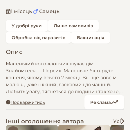
1 місяць
Самець
У добрі руки
Лише самовивіз
Обробка від паразитів
Вакцинація
Опис
Маленький кото-хлопчик шукає дім
Знайомтеся — Персик. Маленьке біло-руде
кошеня, якому всього 2 місяці. Він ще зовсім
малюк. Дуже ніжний, ласкавий і домашній.
Любить увагу, тягнеться до людини і так хоче,
щоб його брали на ручки, гладили і любили.
Поскаржитись
Реклама
Персик тільки починає пізнавати світ, і дуже
хочеться, щоб цей світ був для нього добрим.
Щоб замість самотності в нього була родина,
Інші оголошення автора
Усі
замість випадкових людей — своя людина, а