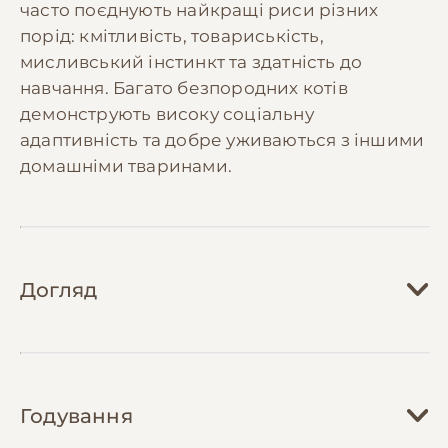
часто поєднують найкращі риси різних
порід: кмітливість, товариськість,
мисливський інстинкт та здатність до
навчання. Багато безпородних котів
демонструють високу соціальну
адаптивність та добре уживаються з іншими
домашніми тваринами.
Догляд
Догляд за безпородними котами зазвичай
не вимагає специфічних зусиль, але
Годування
потребує регулярної уваги до базових