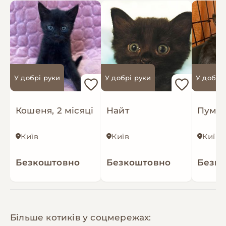
У добрі руки
У добрі руки
У добрі
Кошеня, 2 місяці
Найт
Пумік
Київ
Київ
Київ
Безкоштовно
Безкоштовно
Безк
Більше котиків у соцмережах: