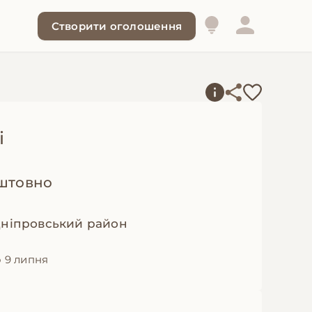
Створити оголошення
і
штовно
Дніпровський район
 9 липня