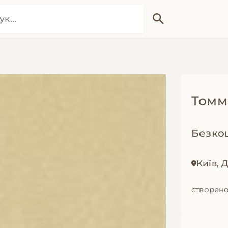
Томм
Безко
Київ, 
створено