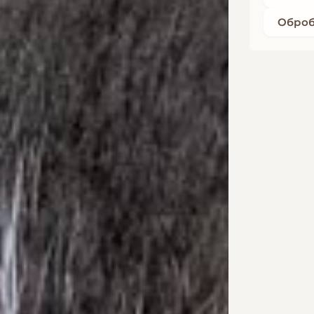
Оброб