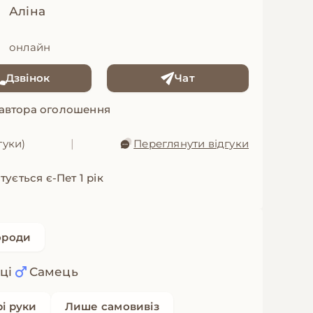
Аліна
онлайн
Дзвінок
Чат
 автора оголошення
гуки)
|
Переглянути відгуки
ується є-Пет 1 рік
ороди
ці
Самець
рі руки
Лише самовивіз