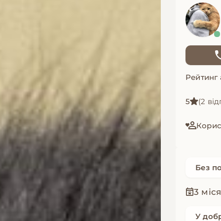
Рейтинг
5
(2 від
Корист
Без п
3 міся
У доб