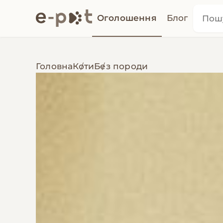
Оголошення
Блог
Головна
Коти
Без породи