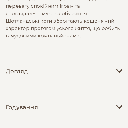
перевагу спокійним іграм та
споглядальному способу життя.
Шотландські коти зберігають кошеня чий
характер протягом усього життя, що робить
їх чудовими компаньйонами.
Догляд
Догляд за шотландською висловухою
кішкою вимагає регулярної уваги, особливо
Годування
до шерсті та вух. Шерсть необхідно
розчісувати 2-3 рази на тиждень
спеціальною щіткою, а в період линьки -