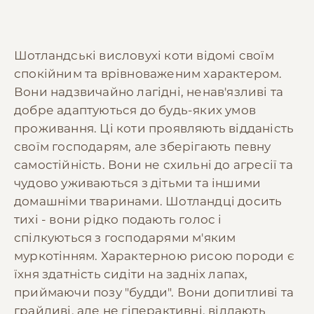
Шотландські висловухі коти відомі своїм
спокійним та врівноваженим характером.
Вони надзвичайно лагідні, ненав'язливі та
добре адаптуються до будь-яких умов
проживання. Ці коти проявляють відданість
своїм господарям, але зберігають певну
самостійність. Вони не схильні до агресії та
чудово уживаються з дітьми та іншими
домашніми тваринами. Шотландці досить
тихі - вони рідко подають голос і
спілкуються з господарями м'яким
муркотінням. Характерною рисою породи є
їхня здатність сидіти на задніх лапах,
приймаючи позу "будди". Вони допитливі та
грайливі, але не гіперактивні, віддають