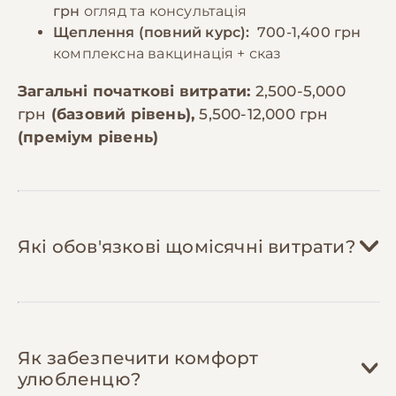
грн
огляд та консультація
Щеплення (повний курс):
700-1,400 грн
комплексна вакцинація + сказ
Загальні початкові витрати:
2,500-5,000
грн
(базовий рівень),
5,500-12,000 грн
(преміум рівень)
Які обов'язкові щомісячні витрати?
Корм:
800-1,800 грн/міс
Як забезпечити комфорт
Шотландські коти потребують 60-80г
улюбленцю?
сухого корму на день. Преміум-корм