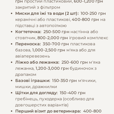
грн
простий пластиковий,
600-1,200 грн
перегодовувати їх. Дорослих котів
закритий з фільтром
рекомендується годувати 2-3 рази на день,
−10% на зоотовари
Миски для їжі та води (2 шт):
100-250 грн
🎁
забезпечуючи постійний доступ до свіжої
За промокодом E-PET
керамічні або пластикові,
400-800 грн
на
води.
підставці з автопоїлкою
Когтеточка:
250-500 грн
настінна або
стовпчик,
800-2,000 грн
ігровий комплекс
−10% на зоотовари
🎁
За промокодом E-PET
Переноска:
350-700 грн
пластикова
базова,
1,000-2,500 грн
м'яка або для
авіаперевезень
Ліжко або лежанка:
250-600 грн
м'яка
лежанка,
1,200-3,000 грн
будиночок з
драпаком
Базові іграшки:
150-350 грн
м'ячики,
мишки, дражнилки
Щітки для догляду:
150-400 грн
гребінець, пуходерка (особливо для
довгошерстих варіантів)
Перший візит до ветеринара:
400-800