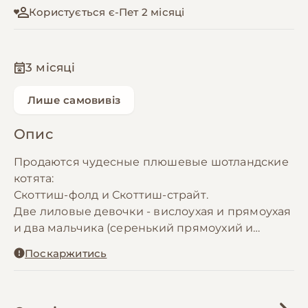
Користується є-Пет 2 місяці
3 місяці
Лише самовивіз
Опис
Продаются чудесные плюшевые шотландские
котята:
Скоттиш-фолд и Скоттиш-страйт.
Две лиловые девочки - вислоухая и прямоухая
и два мальчика (серенький прямоухий и
лиловый вислоухий).
Поскаржитись
Вислоухая девочка 3500 грн. Все остальные
3000.