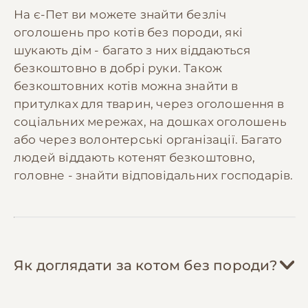
Робіть іграшки самостійно
— коти без
На є-Пет ви можете знайти безліч
породи обожнюють грати з картонними
Професійна чистка зубів або лікування
оголошень про котів без породи, які
коробками, паперовими пакетами,
зубного каменю може знадобитися раз
шукають дім - багато з них віддаються
шуршалками з фольги, самодільними
на 1-2 роки.
махалочками з пір'їн. Це безкоштовно і дає
безкоштовно в добрі руки. Також
таке ж задоволення.
безкоштовних котів можна знайти в
💡 Рекомендуємо відкладати
300-600 грн/
Стерилізуйте/каструйте кота
— операція
притулках для тварин, через оголошення в
міс
на ветеринарний резерв для покриття
окупиться за рік: кастровані коти їдять на
соціальних мережах, на дошках оголошень
планових витрат та непередбачених
20% менше, не мітять територію (економія
або через волонтерські організації. Багато
ситуацій. Коти без породи зазвичай мають
на засобах для прибирання), менше
людей віддають котенят безкоштовно,
міцніше здоров'я, але резерв допоможе у
хворіють онкологічними захворюваннями.
головне - знайти відповідальних господарів.
разі травм або гострих захворювань.
Шукайте програми безкоштовної
стерилізації від зоозахисних організацій.
Шукайте ветеринарні клініки з
фіксованими цінами
— державні
ветклініки та благодійні організації часто
Як доглядати за котом без породи?
проводять акції на щеплення (від 200 грн)
та стерилізацію (від 400 грн).
Приєднуйтесь до місцевих груп котолюбів