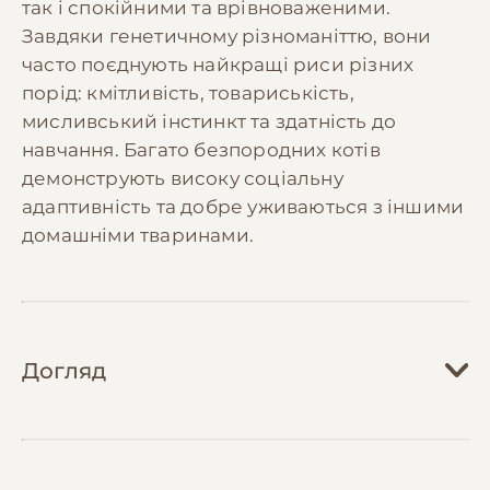
так і спокійними та врівноваженими.
Завдяки генетичному різноманіттю, вони
часто поєднують найкращі риси різних
порід: кмітливість, товариськість,
мисливський інстинкт та здатність до
навчання. Багато безпородних котів
демонструють високу соціальну
адаптивність та добре уживаються з іншими
домашніми тваринами.
Догляд
Догляд за безпородними котами зазвичай