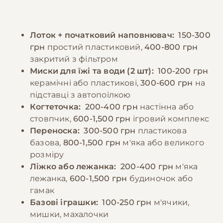
психологічному комфорту тварини,
забезпечити постійний доступ до свіжої
забезпечуючи достатньо уваги та
води. Дорослих котів рекомендується
спілкування. Регулярні ігри та фізична
Лоток + початковий наповнювач:
150-300
годувати 2-3 рази на день, дотримуючись
активність необхідні для підтримки здоров'я
грн
простий пластиковий,
400-800 грн
регулярного режиму. Потрібно уникати
та запобігання поведінковим проблемам.
закритий з фільтром
годування зі столу та продуктів, які можуть
Миски для їжі та води (2 шт):
100-200 грн
бути шкідливими для котів. При зміні типу
−10% на зоотовари
керамічні або пластикові,
300-600 грн
на
🎁
корму необхідно робити це поступово
За промокодом E-PET
підставці з автопоїлкою
протягом 7-10 днів. Важливо спостерігати за
Когтеточка:
200-400 грн
настінна або
реакцією кота на їжу та коригувати раціон
стовпчик,
600-1,500 грн
ігровий комплекс
за необхідності.
Переноска:
300-500 грн
пластикова
базова,
800-1,500 грн
м'яка або великого
розміру
−10% на зоотовари
🎁
Ліжко або лежанка:
200-400 грн
м'яка
За промокодом E-PET
лежанка,
600-1,500 грн
будиночок або
гамак
Базові іграшки:
100-250 грн
м'ячики,
мишки, махалочки