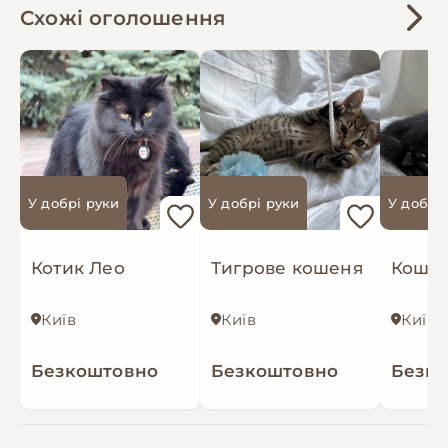
Схожі оголошення
У добрі руки
У добрі руки
У добрі
Котик Лео
Тигрове кошеня
Київ
Київ
Київ
Безкоштовно
Безкоштовно
Безк