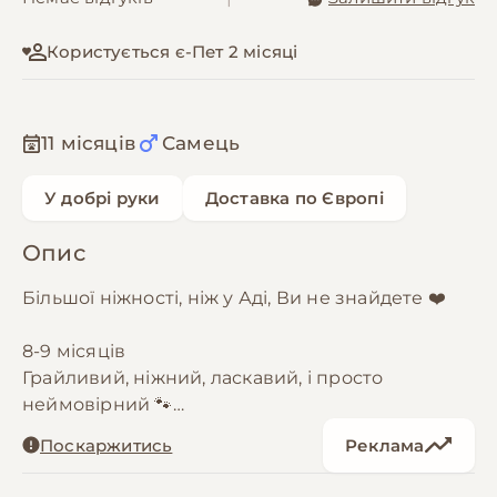
Користується є-Пет 2 місяці
11 місяців
Самець
У добрі руки
Доставка по Європі
Опис
Більшої ніжності, ніж у Аді, Ви не знайдете ❤️
8-9 місяців
Грайливий, ніжний, ласкавий, і просто
неймовірний 🐾
Поскаржитись
Реклама
Кастрований
Оброблений від паразитів