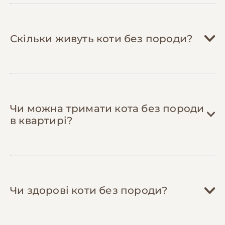
для рекомендацій.
Доглядайте за зубами вдома
— купіть
спеціальну зубну щітку та пасту для котів
Скільки живуть коти без породи?
(200-300 грн одноразово) і чистіть зуби 2-3
рази на тиждень. Це заощадить 1,000+ грн
на професійній чистці та запобіжить
захворюванням ясен.
Чи можна тримати кота без породи
в квартирі?
Чи здорові коти без породи?