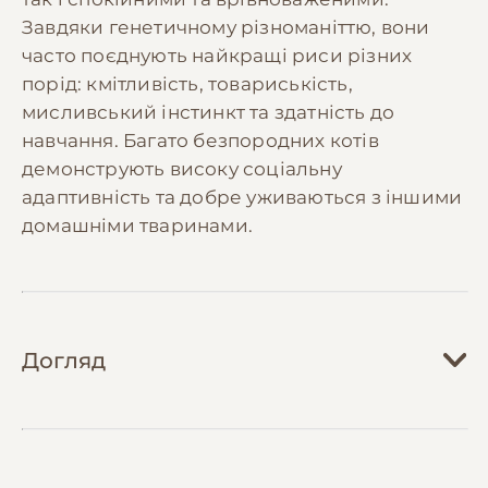
Завдяки генетичному різноманіттю, вони
часто поєднують найкращі риси різних
порід: кмітливість, товариськість,
мисливський інстинкт та здатність до
навчання. Багато безпородних котів
демонструють високу соціальну
адаптивність та добре уживаються з іншими
домашніми тваринами.
Догляд
Догляд за безпородними котами зазвичай