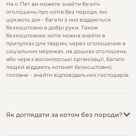
На є-Пет ви можете знайти безліч
породи обожнюють грати з картонними
Професійна чистка зубів або лікування
оголошень про котів без породи, які
коробками, паперовими пакетами,
зубного каменю може знадобитися раз
шукають дім - багато з них віддаються
шуршалками з фольги, самодільними
на 1-2 роки.
махалочками з пір'їн. Це безкоштовно і дає
безкоштовно в добрі руки. Також
таке ж задоволення.
безкоштовних котів можна знайти в
💡 Рекомендуємо відкладати
300-600 грн/
Стерилізуйте/каструйте кота
— операція
притулках для тварин, через оголошення в
міс
на ветеринарний резерв для покриття
окупиться за рік: кастровані коти їдять на
соціальних мережах, на дошках оголошень
планових витрат та непередбачених
20% менше, не мітять територію (економія
або через волонтерські організації. Багато
ситуацій. Коти без породи зазвичай мають
на засобах для прибирання), менше
людей віддають котенят безкоштовно,
міцніше здоров'я, але резерв допоможе у
хворіють онкологічними захворюваннями.
головне - знайти відповідальних господарів.
разі травм або гострих захворювань.
Шукайте програми безкоштовної
стерилізації від зоозахисних організацій.
Шукайте ветеринарні клініки з
фіксованими цінами
— державні
ветклініки та благодійні організації часто
Як доглядати за котом без породи?
проводять акції на щеплення (від 200 грн)
та стерилізацію (від 400 грн).
Приєднуйтесь до місцевих груп котолюбів