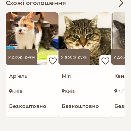
Схожі оголошення
У добрі руки
У добрі руки
У добрі
Аріель
Мія
Кенді
Київ
Київ
Київ
Безкоштовно
Безкоштовно
Безк