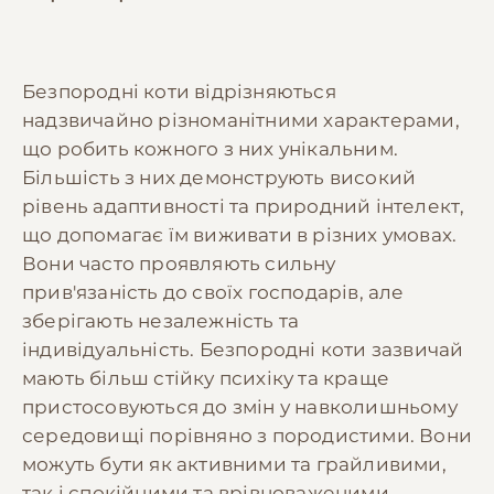
Безпородні коти відрізняються
надзвичайно різноманітними характерами,
що робить кожного з них унікальним.
Більшість з них демонструють високий
рівень адаптивності та природний інтелект,
що допомагає їм виживати в різних умовах.
Вони часто проявляють сильну
прив'язаність до своїх господарів, але
зберігають незалежність та
індивідуальність. Безпородні коти зазвичай
мають більш стійку психіку та краще
пристосовуються до змін у навколишньому
середовищі порівняно з породистими. Вони
можуть бути як активними та грайливими,
так і спокійними та врівноваженими.