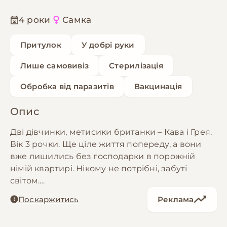
4 роки
Самка
Притулок
У добрі руки
Лише самовивіз
Стерилізація
Обробка від паразитів
Вакцинація
Опис
Дві дівчинки, метисики британки – Кава і Грея.
Вік 3 рочки. Ще ціле життя попереду, а вони
вже лишились без господарки в порожній
німій квартирі. Нікому не потрібні, забуті
світом.
Цей пост їх шанс стати поміченими. Можливо і
Поскаржитись
Реклама
після нього вони залишаться непоміченими і
забуті світом. Але є надія, що в мільярдному