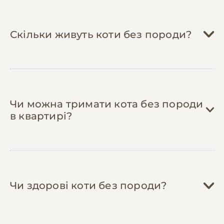
для рекомендацій.
Доглядайте за зубами вдома
— купіть
спеціальну зубну щітку та пасту для котів
Скільки живуть коти без породи?
(200-300 грн одноразово) і чистіть зуби 2-3
рази на тиждень. Це заощадить 1,000+ грн
на професійній чистці та запобіжить
захворюванням ясен.
Чи можна тримати кота без породи
в квартирі?
Чи здорові коти без породи?