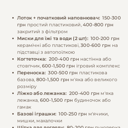
забезпечити постійний доступ до свіжої
забезпечуючи достатньо уваги та
води. Дорослих котів рекомендується
спілкування. Регулярні ігри та фізична
Лоток + початковий наповнювач:
150-300
годувати 2-3 рази на день, дотримуючись
активність необхідні для підтримки здоров'я
грн
простий пластиковий,
400-800 грн
регулярного режиму. Потрібно уникати
та запобігання поведінковим проблемам.
закритий з фільтром
годування зі столу та продуктів, які можуть
Миски для їжі та води (2 шт):
100-200 грн
бути шкідливими для котів. При зміні типу
−10% на зоотовари
керамічні або пластикові,
300-600 грн
на
🎁
корму необхідно робити це поступово
За промокодом E-PET
підставці з автопоїлкою
протягом 7-10 днів. Важливо спостерігати за
Когтеточка:
200-400 грн
настінна або
реакцією кота на їжу та коригувати раціон
стовпчик,
600-1,500 грн
ігровий комплекс
за необхідності.
Переноска:
300-500 грн
пластикова
базова,
800-1,500 грн
м'яка або великого
розміру
−10% на зоотовари
🎁
Ліжко або лежанка:
200-400 грн
м'яка
За промокодом E-PET
лежанка,
600-1,500 грн
будиночок або
гамак
Базові іграшки:
100-250 грн
м'ячики,
мишки, махалочки
Щітка для догляду:
80-200 грн
пуходерка