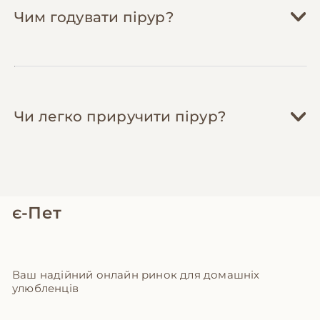
800-1,500 грн) у теплу пору виносьте
Чим годувати пірур?
клітку на балкон/терасу для природної
інсоляції (забезпечте тінь та захист від
хижаків). Заощаджуйте на електриці та
витратних матеріалах.
Чи легко приручити пірур?
є-Пет
Ваш надійний онлайн ринок для домашніх
улюбленців