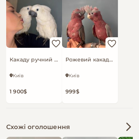
ніж багато інших видів папуг.Вартість залежить
від віку, статі, окрасу та кількості.
Також у наявності великий вибір товарів для
папуг: клітки та вольєри, іграшки, жердинки,
корми й ласощі, гранульоване харчування,
шлейки для прогулянок, памперси для птахів,
захисні сітки на клітки, а також вітаміни, кальцій
і мінерали для правильного розвитку та
Какаду ручний папуга, білий папуга какаду
Рожевий какаду, ручний яскравий какаду
здоров’я папуг.
Організована доставка по Україні та країнах
Європи, деталі уточнюйте
Київ
Київ
1 900$
999$
Схожі оголошення