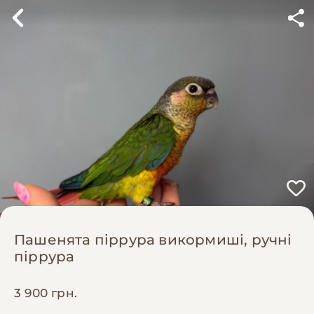
Пашенята піррура викормиші, ручні
піррура
3 900 грн.