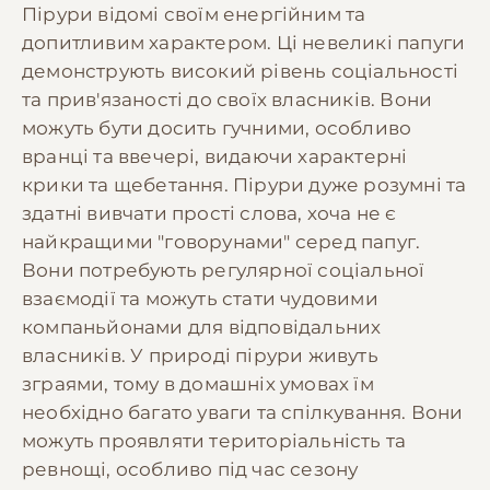
Пірури відомі своїм енергійним та
допитливим характером. Ці невеликі папуги
демонструють високий рівень соціальності
та прив'язаності до своїх власників. Вони
можуть бути досить гучними, особливо
вранці та ввечері, видаючи характерні
крики та щебетання. Пірури дуже розумні та
здатні вивчати прості слова, хоча не є
найкращими "говорунами" серед папуг.
Вони потребують регулярної соціальної
взаємодії та можуть стати чудовими
компаньйонами для відповідальних
власників. У природі пірури живуть
зграями, тому в домашніх умовах їм
необхідно багато уваги та спілкування. Вони
можуть проявляти територіальність та
ревнощі, особливо під час сезону