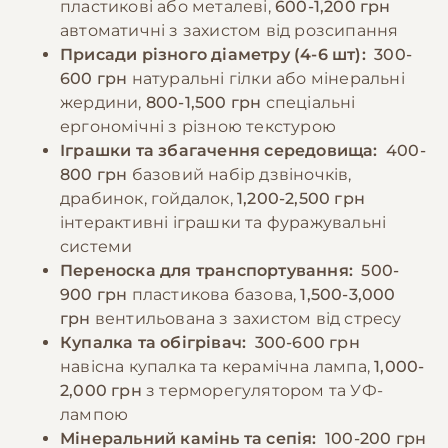
За промокодом E-PET
пластикові або металеві,
600-1,200 грн
автоматичні з захистом від розсипання
Присади різного діаметру (4-6 шт):
300-
−10% на зоотовари
🎁
За промокодом E-PET
600 грн
натуральні гілки або мінеральні
жердини,
800-1,500 грн
спеціальні
ергономічні з різною текстурою
Іграшки та збагачення середовища:
400-
800 грн
базовий набір дзвіночків,
драбинок, гойдалок,
1,200-2,500 грн
інтерактивні іграшки та фуражувальні
системи
Переноска для транспортування:
500-
900 грн
пластикова базова,
1,500-3,000
грн
вентильована з захистом від стресу
Купалка та обігрівач:
300-600 грн
навісна купалка та керамічна лампа,
1,000-
2,000 грн
з терморегулятором та УФ-
лампою
Мінеральний камінь та сепія:
100-200 грн