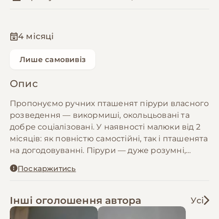
4 місяці
Лише самовивіз
Опис
Пропонуємо ручних пташенят пірури власного
розведення — викормиші, окольцьовані та
добре соціалізовані. У наявності малюки від 2
місяців: як повністю самостійні, так і пташенята
на догодовуванні. Пірури — дуже розумні,
контактні та цікаві папуги, які швидко
Поскаржитись
прив’язуються до людини, люблять увагу та
активно взаємодіють зі своїм власником. Вони
мають високий інтелект, грайливий характер і
Інші оголошення автора
Усі
при цьому зазвичай більш спокійні у поведінці,