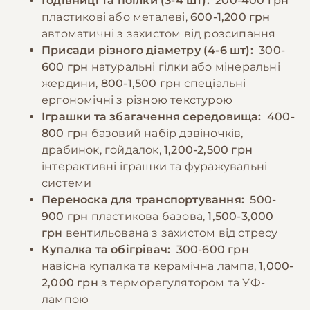
Годівниці та поїлки (3-4 шт):
200-400 грн
−10% на зоотовари
🎁
день.
За промокодом E-PET
пластикові або металеві,
600-1,200 грн
автоматичні з захистом від розсипання
Присади різного діаметру (4-6 шт):
300-
−10% на зоотовари
🎁
За промокодом E-PET
600 грн
натуральні гілки або мінеральні
жердини,
800-1,500 грн
спеціальні
ергономічні з різною текстурою
Іграшки та збагачення середовища:
400-
800 грн
базовий набір дзвіночків,
драбинок, гойдалок,
1,200-2,500 грн
інтерактивні іграшки та фуражувальні
системи
Переноска для транспортування:
500-
900 грн
пластикова базова,
1,500-3,000
грн
вентильована з захистом від стресу
Купалка та обігрівач:
300-600 грн
навісна купалка та керамічна лампа,
1,000-
2,000 грн
з терморегулятором та УФ-
лампою