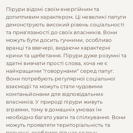
Пірури відомі своїм енергійним та
допитливим характером. Ці невеликі папуги
демонструють високий рівень соціальності
та прив'язаності до своїх власників. Вони
можуть бути досить гучними, особливо
вранці та ввечері, видаючи характерні
крики та щебетання. Пірури дуже розумні та
здатні вивчати прості слова, хоча не є
найкращими "говорунами" серед папуг.
Вони потребують регулярної соціальної
взаємодії та можуть стати чудовими
компаньйонами для відповідальних
власників. У природі пірури живуть
зграями, тому в домашніх умовах їм
необхідно багато уваги та спілкування. Вони
можуть проявляти територіальність та
ревнощі, особливо під час сезону