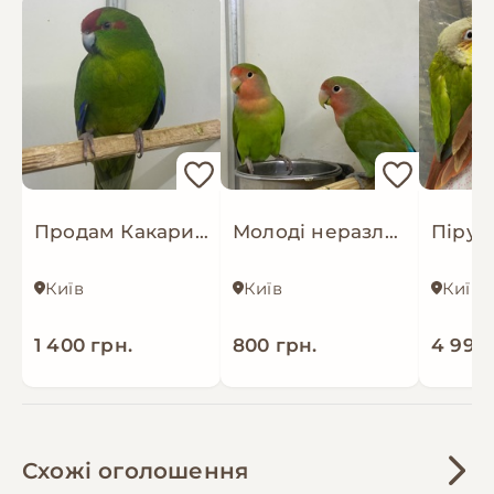
Продам Какарика хлопчик зелений
Молоді неразлуники
Київ
Київ
Київ
1 400 грн.
800 грн.
4 999 
Схожі оголошення