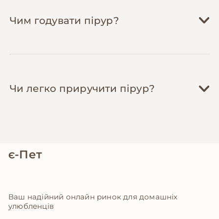
(що вимагають заміни кожні 6-12 місяців за
800-1,500 грн) у теплу пору виносьте
Чим годувати пірур?
клітку на балкон/терасу для природної
інсоляції (забезпечте тінь та захист від
хижаків). Заощаджуйте на електриці та
витратних матеріалах.
Чи легко приручити пірур?
є-Пет
Ваш надійний онлайн ринок для домашніх
улюбленців