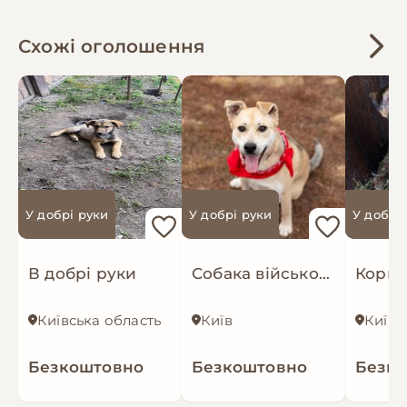
Схожі оголошення
У добрі руки
У добрі руки
У добрі
В добрі руки
Собака військових з фронту Маруся
Київська область
Київ
Київ
Безкоштовно
Безкоштовно
Безк