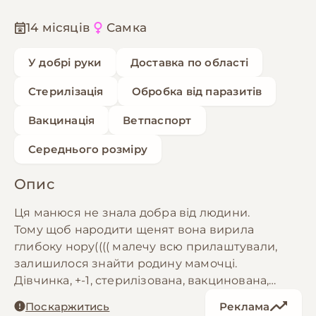
14 місяців
Самка
У добрі руки
Доставка по області
Стерилізація
Обробка від паразитів
Вакцинація
Ветпаспорт
Середнього розміру
Опис
Ця манюся не знала добра від людини.
Тому щоб народити щенят вона вирила
глибоку нору(((( малечу всю прилаштували,
залишилося знайти родину мамочці.
Дівчинка, +-1, стерилізована, вакцинована,
оброблена.
Поскаржитись
Реклама
Дуже тягнеться до людини!