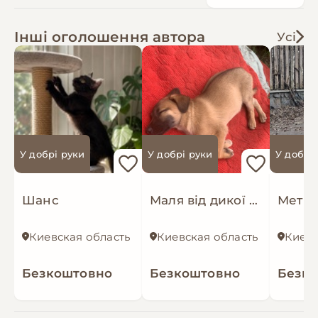
Інші оголошення автора
Усі
У добрі руки
У добрі руки
У добрі
Шанс
Маля від дикої собачки
Киевская область
Киевская область
Киевс
Безкоштовно
Безкоштовно
Безк