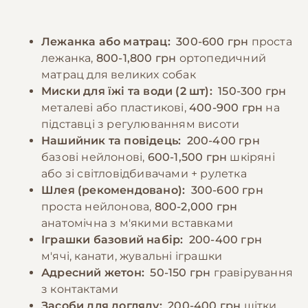
собак рекомендується годувати 2-3 рази на
Регулярні відвідування ветеринара,
день, цуценят - частіше, відповідно до віку.
вакцинація та профілактика паразитів є
Лежанка або матрац:
300-600 грн
проста
Порції мають відповідати розміру та
обов'язковими елементами догляду.
лежанка,
800-1,800 грн
ортопедичний
енергетичним потребам собаки. Необхідно
матрац для великих собак
забезпечити постійний доступ до свіжої
−10% на зоотовари
Миски для їжі та води (2 шт):
150-300 грн
🎁
води та слідкувати за реакцією організму на
За промокодом E-PET
металеві або пластикові,
400-900 грн
на
різні продукти.
підставці з регулюванням висоти
Нашийник та повідець:
200-400 грн
базові нейлонові,
600-1,500 грн
шкіряні
−10% на зоотовари
🎁
За промокодом E-PET
або зі світловідбивачами + рулетка
Шлея (рекомендовано):
300-600 грн
проста нейлонова,
800-2,000 грн
анатомічна з м'якими вставками
Іграшки базовий набір:
200-400 грн
м'ячі, канати, жувальні іграшки
Адресний жетон:
50-150 грн
гравірування
з контактами
Засоби для догляду:
200-400 грн
щітки,