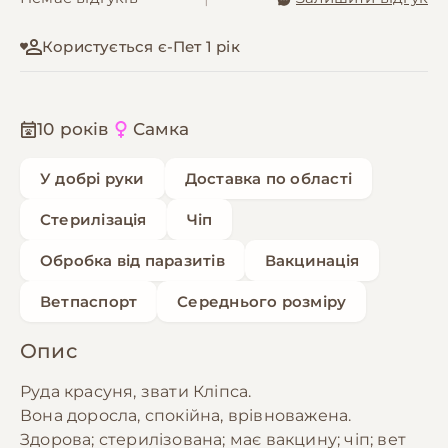
Користується є-Пет 1 рік
10 років
Самка
У добрі руки
Доставка по області
Стерилізація
Чіп
Обробка від паразитів
Вакцинація
Ветпаспорт
Середнього розміру
Опис
Руда красуня, звати Кліпса.
Вона доросла, спокійна, врівноважена.
Здорова; стерилізована; має вакцину; чіп; вет