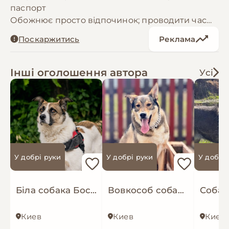
паспорт
Обожнює просто відпочинок; проводити час
поруч з людиною, загорати на сонці.
Поскаржитись
Реклама
Може дути другою собакою.
Була знайдена у 2022 році на вулиці.
Фото та відео надішлю додатково, безкоштовно
Інші оголошення автора
Усі
доставлю в будь -яку точку
Живе у притулку
У добрі руки
У добрі руки
У добрі
Біла собака Бос хлопчик
Вовкособ собака з притулку кобель
Киев
Киев
Киев