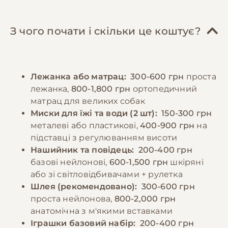
курятина, індичка), субпродукти, овочі,
ключову роль у формуванні врівноваженого
крупи. Важливо забезпечити достатню
характеру. Рекомендується починати
кількість білків, жирів та вуглеводів у
навчання базовим командам з раннього віку,
З чого почати і скільки це коштує?
правильному співвідношенні. Дорослих
використовуючи позитивне підкріплення.
собак рекомендується годувати 2-3 рази на
Регулярні відвідування ветеринара,
день, цуценят - частіше, відповідно до віку.
вакцинація та профілактика паразитів є
Лежанка або матрац:
300-600 грн
проста
Порції мають відповідати розміру та
обов'язковими елементами догляду.
лежанка,
800-1,800 грн
ортопедичний
енергетичним потребам собаки. Необхідно
матрац для великих собак
забезпечити постійний доступ до свіжої
−10% на зоотовари
Миски для їжі та води (2 шт):
150-300 грн
🎁
води та слідкувати за реакцією організму на
За промокодом E-PET
металеві або пластикові,
400-900 грн
на
різні продукти.
підставці з регулюванням висоти
Нашийник та повідець:
200-400 грн
базові нейлонові,
600-1,500 грн
шкіряні
−10% на зоотовари
🎁
За промокодом E-PET
або зі світловідбивачами + рулетка
Шлея (рекомендовано):
300-600 грн
проста нейлонова,
800-2,000 грн
анатомічна з м'якими вставками
Іграшки базовий набір:
200-400 грн