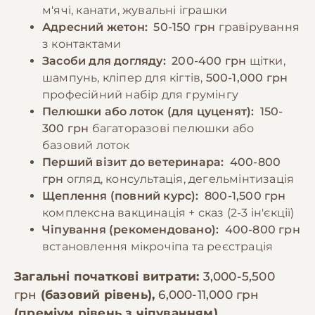
м'ячі, канати, жувальні іграшки
Адресний жетон:
50-150 грн
гравірування
з контактами
Засоби для догляду:
200-400 грн
щітки,
шампунь, кліпер для кігтів,
500-1,000 грн
професійний набір для грумінгу
Пелюшки або лоток (для цуценят):
150-
300 грн
багаторазові пелюшки або
базовий лоток
Перший візит до ветеринара:
400-800
грн
огляд, консультація, дегельмінтизація
Щеплення (повний курс):
800-1,500 грн
комплексна вакцинація + сказ (2-3 ін'єкції)
Чіпування (рекомендовано):
400-800 грн
встановлення мікрочіпа та реєстрація
Загальні початкові витрати:
3,000-5,500
грн
(базовий рівень),
6,000-11,000 грн
(преміум рівень з чіпуванням)