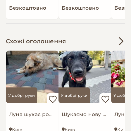
Безкоштовно
Безкоштовно
Безк
Схожі оголошення
У добрі руки
У добрі руки
У добрі
Луна шукає родину
Шукаємо нову родину покинутим собачкам
Київ
Київ
Київ