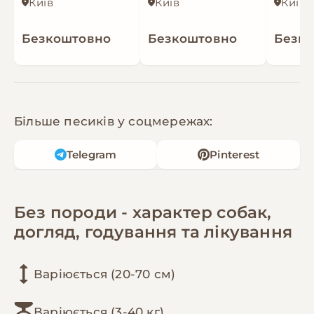
Київ
Київ
Київ
Безкоштовно
Безкоштовно
Безк
Більше песиків у соцмережах:
Telegram
Pinterest
Без породи - характер собак,
догляд, годування та лікування
Варіюється (20-70 см)
Варіюється (3-40 кг)