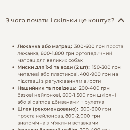
курятина, індичка), субпродукти, овочі,
ключову роль у формуванні врівноваженого
крупи. Важливо забезпечити достатню
характеру. Рекомендується починати
кількість білків, жирів та вуглеводів у
навчання базовим командам з раннього віку,
З чого почати і скільки це коштує?
правильному співвідношенні. Дорослих
використовуючи позитивне підкріплення.
собак рекомендується годувати 2-3 рази на
Регулярні відвідування ветеринара,
день, цуценят - частіше, відповідно до віку.
вакцинація та профілактика паразитів є
Лежанка або матрац:
300-600 грн
проста
Порції мають відповідати розміру та
обов'язковими елементами догляду.
лежанка,
800-1,800 грн
ортопедичний
енергетичним потребам собаки. Необхідно
матрац для великих собак
забезпечити постійний доступ до свіжої
−10% на зоотовари
Миски для їжі та води (2 шт):
150-300 грн
🎁
води та слідкувати за реакцією організму на
За промокодом E-PET
металеві або пластикові,
400-900 грн
на
різні продукти.
підставці з регулюванням висоти
Нашийник та повідець:
200-400 грн
базові нейлонові,
600-1,500 грн
шкіряні
−10% на зоотовари
🎁
За промокодом E-PET
або зі світловідбивачами + рулетка
Шлея (рекомендовано):
300-600 грн
проста нейлонова,
800-2,000 грн
анатомічна з м'якими вставками
Іграшки базовий набір:
200-400 грн