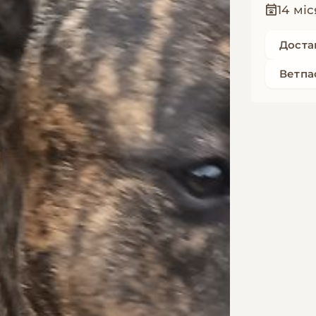
14 міс
Доста
Ветпа