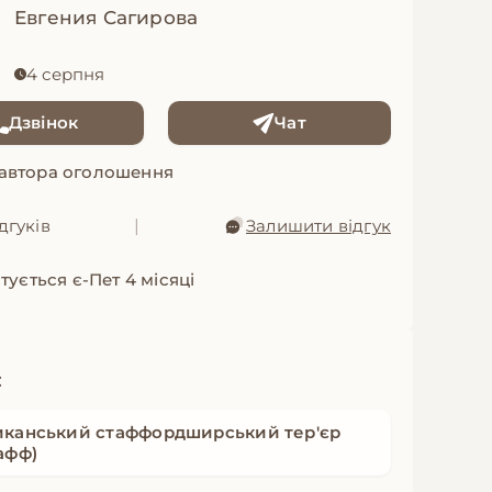
Евгения Сагирова
4 серпня
Дзвінок
Чат
 автора оголошення
дгуків
|
Залишити відгук
тується є-Пет 4 місяці
:
канський стаффордширський тер'єр
афф)