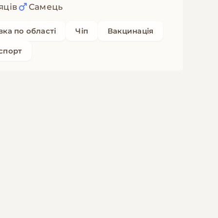
яців
Самець
вка по області
Чіп
Вакцинація
спорт