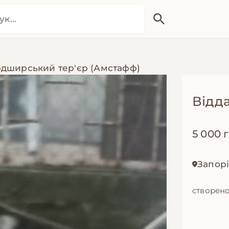
дширський тер'єр (Амстафф)
Відд
5 000 
Запор
створено