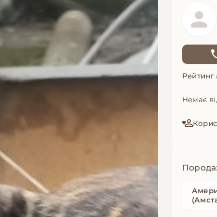
Рейтинг
Немає ві
Корис
Порода
Амери
(Амст