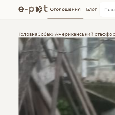
Оголошення
Блог
Головна
Собаки
Американський стаффор