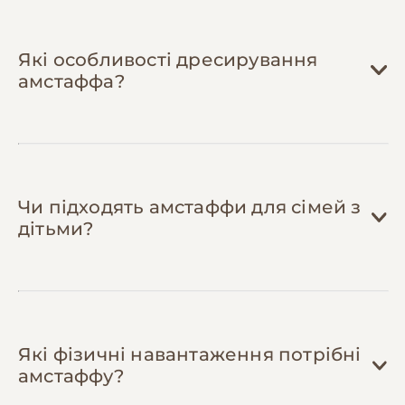
Оформіть страховку в перші місяці життя
— страхування молодих здорових собак
Які особливості дресирування
коштує від 400 грн/міс і покриває до 80%
амстаффа?
витрат на лікування, операції та
діагностику, що може заощадити десятки
тисяч гривень у разі серйозної травми чи
захворювання.
Чи підходять амстаффи для сімей з
дітьми?
Які фізичні навантаження потрібні
амстаффу?