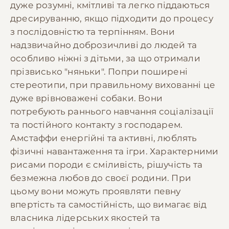
дуже розумні, кмітливі та легко піддаються
дресируванню, якщо підходити до процесу
з послідовністю та терпінням. Вони
надзвичайно доброзичливі до людей та
особливо ніжні з дітьми, за що отримали
прізвисько "няньки". Попри поширені
стереотипи, при правильному вихованні це
дуже врівноважені собаки. Вони
потребують раннього навчання соціалізації
та постійного контакту з господарем.
Амстаффи енергійні та активні, люблять
фізичні навантаження та ігри. Характерними
рисами породи є сміливість, рішучість та
безмежна любов до своєї родини. При
цьому вони можуть проявляти певну
впертість та самостійність, що вимагає від
власника лідерських якостей та