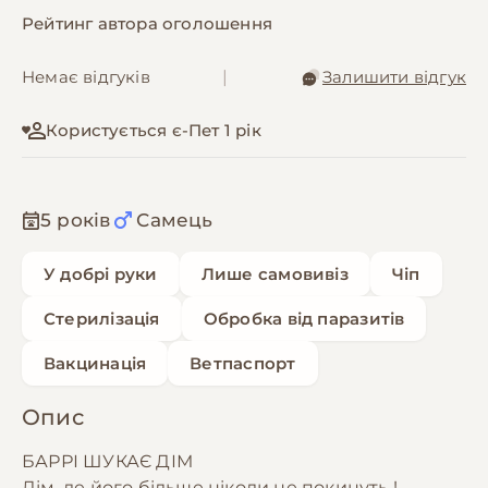
Рейтинг автора оголошення
Немає відгуків
|
Залишити відгук
Користується є-Пет 1 рік
5 років
Самець
У добрі руки
Лише самовивіз
Чіп
Стерилізація
Обробка від паразитів
Вакцинація
Ветпаспорт
Опис
БАРРІ ШУКАЄ ДІМ
Дім, де його більше ніколи не покинуть !