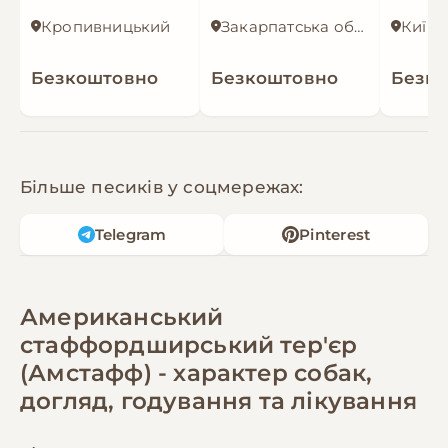
Кропивницький
Закарпатська область
Київ
Безкоштовно
Безкоштовно
Безк
Більше песиків у соцмережах:
Telegram
Pinterest
Американський
стаффордширський тер'єр
(Амстафф) - характер собак,
догляд, годування та лікування