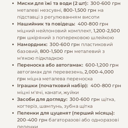
−10% на зоотовари
🎁
Миски для їжі та води (2 шт):
300-600 грн
розколотися та травмувати травний тракт.
За промокодом E-PET
металеві незсувні,
800-1,500 грн
на
підставці з регулюванням висоти
−10% на зоотовари
Нашийник та повідець:
400-800 грн
🎁
За промокодом E-PET
міцний нейлоновий комплект,
1,200-2,500
грн
шкіряний з поперековою шлейкою
Намордник:
300-600 грн
пластиковий
базовий,
800-1,500 грн
металевий з
м'якою підкладкою
Переноска або автогамак:
600-1,200 грн
автогамак для перевезень,
2,000-4,000
грн
міцна металева переноска
Іграшки (початковий набір):
400-800 грн
міцні м'ячі, канати, жуйки
Засоби для догляду:
300-600 грн
щітка,
когтеріз, шампунь, зубна щітка
Пеленки для цуценят (перший місяць):
200-400 грн
багаторазові або одноразові
пеленки