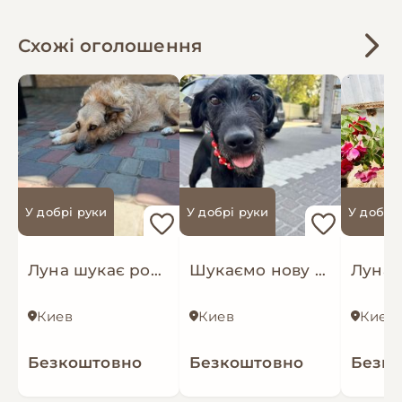
Схожі оголошення
У добрі руки
У добрі руки
У добрі
Луна шукає родину
Шукаємо нову родину покинутим собачкам
Киев
Киев
Киев
Безкоштовно
Безкоштовно
Безк