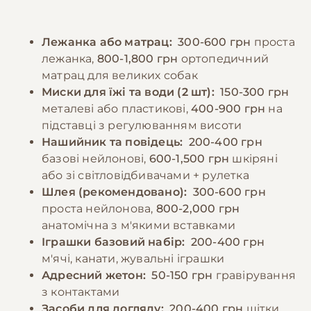
собак рекомендується годувати 2-3 рази на
Регулярні відвідування ветеринара,
день, цуценят - частіше, відповідно до віку.
вакцинація та профілактика паразитів є
Лежанка або матрац:
300-600 грн
проста
Порції мають відповідати розміру та
обов'язковими елементами догляду.
лежанка,
800-1,800 грн
ортопедичний
енергетичним потребам собаки. Необхідно
матрац для великих собак
забезпечити постійний доступ до свіжої
−10% на зоотовари
Миски для їжі та води (2 шт):
150-300 грн
🎁
води та слідкувати за реакцією організму на
За промокодом E-PET
металеві або пластикові,
400-900 грн
на
різні продукти.
підставці з регулюванням висоти
Нашийник та повідець:
200-400 грн
базові нейлонові,
600-1,500 грн
шкіряні
−10% на зоотовари
🎁
За промокодом E-PET
або зі світловідбивачами + рулетка
Шлея (рекомендовано):
300-600 грн
проста нейлонова,
800-2,000 грн
анатомічна з м'якими вставками
Іграшки базовий набір:
200-400 грн
м'ячі, канати, жувальні іграшки
Адресний жетон:
50-150 грн
гравірування
з контактами
Засоби для догляду:
200-400 грн
щітки,