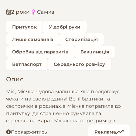
2 роки
Самка
Притулок
У добрі руки
Лише самовивіз
Стерилізація
Обробка від паразитів
Вакцинація
Ветпаспорт
Середнього розміру
Опис
Мія, Мієчка чудова малишка, яка продовжує
чекати на свою родину! Всі її братики та
сестрички в родинах, а Мієчка потрапила до
притулку, де страшенно сумувала та
стресовала. Зараз Мієчка на перетримці в
очікування своєї людини. Мії скоро 2 рочки,
Поскаржитись
Реклама
вона важить 16 кг, а зростом по коліно,