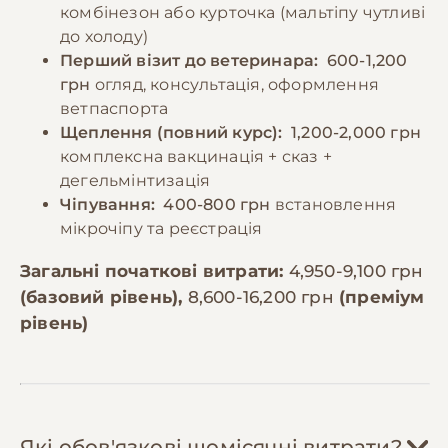
комбінезон або курточка (мальтіпу чутливі
до холоду)
Перший візит до ветеринара:
600-1,200
грн
огляд, консультація, оформлення
ветпаспорта
Щеплення (повний курс):
1,200-2,000 грн
комплексна вакцинація + сказ +
дегельмінтизація
Чіпування:
400-800 грн
встановлення
мікрочіпу та реєстрація
Загальні початкові витрати:
4,950-9,100 грн
(базовий рівень),
8,600-16,200 грн
(преміум
рівень)
Які обов'язкові щомісячні витрати?