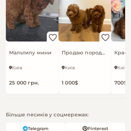
Мальтипу мини
Продаю породистих Мальтіпу з усіма документами
Київ
Київ
Київ
25 000 грн.
1 000$
700$
Більше песиків у соцмережах:
Telegram
Pinterest