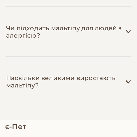
знижками та обмінюються одягом, з якого
песики виросли.
Чи підходить мальтіпу для людей з
алергією?
Наскільки великими виростають
мальтіпу?
є-Пет