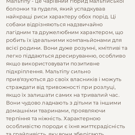
Мальтіпу - це чарівний гібрид мальтійської
болонки та пуделя, який успадкував
найкращі риси характеру обох порід. Ці
собаки відрізняються надзвичайно
лагідним та дружелюбним характером, що
робить їх ідеальними компаньйонами для
всієї родини. Вони дуже розумні, кмітливі та
легко піддаються дресируванню, особливо
якщо використовувати позитивне
підкріплення. Мальтіпу сильно
прив'язуються до своїх власників і можуть
страждати від тривожності при розлуці,
якщо їх залишати самих на тривалий час.
Вони чудово ладнають з дітьми та іншими
домашніми тваринами, проявляючи
терпіння та ніжність. Характерною
особливістю породи є їхня життєрадісність
та грайливість, яку вони зберігають