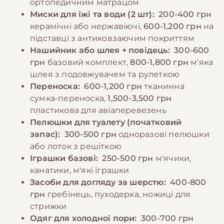
ортопедичним матрацом
Важливо уникати годування зі столу та
чутливі як до холоду, так і до спеки.
Миски для їжі та води (2 шт):
200-400 грн
продуктів, які можуть бути шкідливими для
керамічні або нержавіючі,
600-1,200 грн
на
собак, таких як шоколад, виноград, цибуля
підставці з антиковзаючим покриттям
−10% на зоотовари
🎁
та часник.
За промокодом E-PET
Нашийник або шлея + повідець:
300-600
грн
базовий комплект,
800-1,800 грн
м'яка
шлея з подовжувачем та рулеткою
−10% на зоотовари
🎁
За промокодом E-PET
Переноска:
600-1,200 грн
тканинна
сумка-переноска,
1,500-3,500 грн
пластикова для авіаперевезень
Пелюшки для туалету (початковий
запас):
300-500 грн
одноразові пелюшки
або лоток з решіткою
Іграшки базові:
250-500 грн
м'ячики,
канатики, м'які іграшки
Засоби для догляду за шерстю:
400-800
грн
гребінець, пуходерка, ножиці для
стрижки
Одяг для холодної пори:
300-700 грн