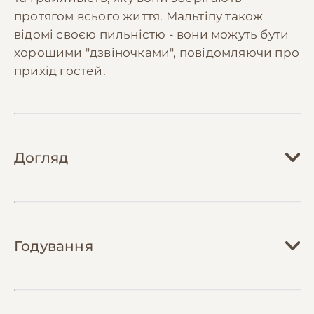
протягом всього життя. Мальтіпу також
відомі своєю пильністю - вони можуть бути
хорошими "дзвіночками", повідомляючи про
прихід гостей.
Догляд
Догляд за мальтіпу вимагає регулярної та
ретельної уваги, особливо до їхньої шерсті.
Годування
Необхідно щоденне розчісування
спеціальною щіткою для запобігання
утворенню ковтунів, особливо в місцях, де
Харчування мальтіпу повинно бути
шерсть найбільше сплутується - під лапами,