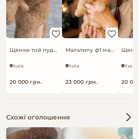
Щенки той пуделя
Мальтипу ф1 мальчики
Щенки
Київ
Київ
Київ
20 000 грн.
23 000 грн.
20 000
Схожі оголошення